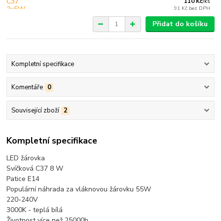
110 Kč
/
ks
91 Kč
bez DPH
Přidat do košíku
Kompletní specifikace
Komentáře
0
Související zboží
2
Kompletní specifikace
LED žárovka
Svíčková C37 8 W
Patice E14
Populární náhrada za vláknovou žárovku 55W
220-240V
3000K - teplá bílá
Životnost více než 25000h