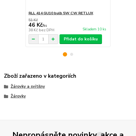
RLL 414 GU10 bulb 5W CW RETLUX
Retlux RLL
51 Kč
80 Kč
46 Kč
72 Kč
/
ks
/
ks
Skladem 10 ks
38 Kč
bez DPH
60 Kč
bez D
Přidat do košíku
Zboží zařazeno v kategoriích
Žárovky a svítilny
Žárovky
Nepropásněte novinky, akce a