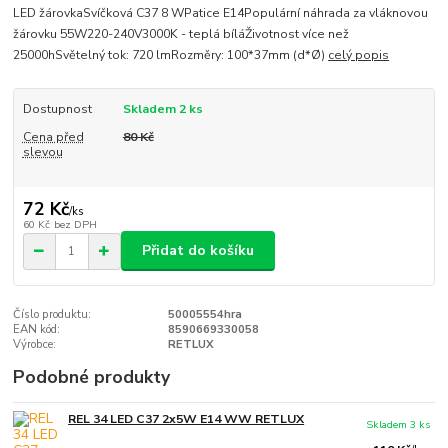
LED žárovkaSvíčková C37 8 WPatice E14Populární náhrada za vláknovou
žárovku 55W220-240V3000K - teplá bíláŽivotnost více než
25000hSvětelný tok: 720 lmRozměry: 100*37mm (d*Ø)
celý popis
Dostupnost
Skladem 2 ks
Cena před
80 Kč
slevou
72 Kč
/
ks
60 Kč
bez DPH
Přidat do košíku
Číslo produktu:
50005554hra
EAN kód:
8590669330058
Výrobce:
RETLUX
Podobné produkty
REL 34 LED C37 2x5W E14 WW RETLUX
Skladem 3 ks