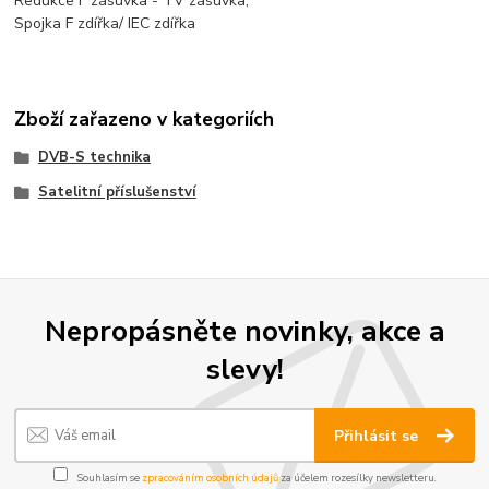
Redukce F zásuvka - TV zásuvka,
Spojka F zdířka/ IEC zdířka
Zboží zařazeno v kategoriích
DVB-S technika
Satelitní příslušenství
Nepropásněte novinky, akce a
slevy!
Přihlásit se
Souhlasím se
zpracováním osobních údajů
za účelem rozesílky newsletteru.