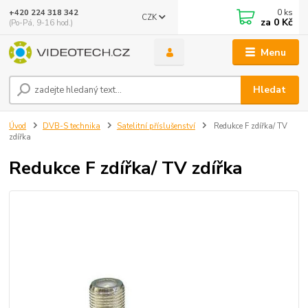
0
ks
+420 224 318 342
CZK
za
0 Kč
(Po-Pá, 9-16 hod.)
Menu
Hledat
Úvod
DVB-S technika
Satelitní příslušenství
Redukce F zdířka/ TV
zdířka
Redukce F zdířka/ TV zdířka