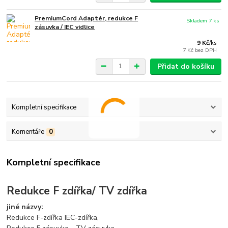
PremiumCord Adaptér, redukce F
Skladem 7 ks
zásuvka / IEC vidlice
9 Kč
/
ks
7 Kč
bez DPH
Přidat do košíku
Kompletní specifikace
Komentáře
0
Kompletní specifikace
Redukce F zdířka/ TV zdířka
jiné názvy:
Redukce F-zdířka IEC-zdířka,