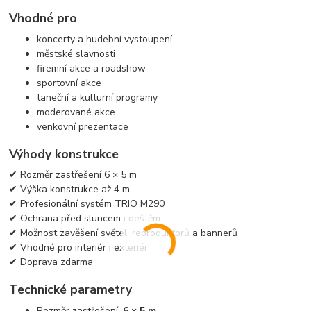
Vhodné pro
koncerty a hudební vystoupení
městské slavnosti
firemní akce a roadshow
sportovní akce
taneční a kulturní programy
moderované akce
venkovní prezentace
Výhody konstrukce
✔ Rozměr zastřešení 6 × 5 m
✔ Výška konstrukce až 4 m
✔ Profesionální systém TRIO M290
✔ Ochrana před sluncem i deštěm
✔ Možnost zavěšení světel, reproduktorů a bannerů
✔ Vhodné pro interiér i exteriér
✔ Doprava zdarma
Technické parametry
Rozměr zastřešení:
6 × 5 m