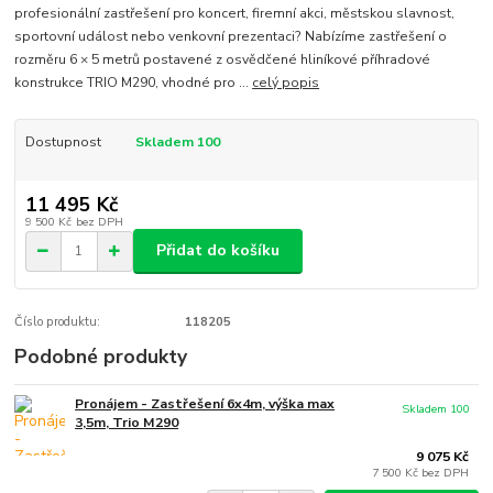
profesionální zastřešení pro koncert, firemní akci, městskou slavnost,
sportovní událost nebo venkovní prezentaci? Nabízíme zastřešení o
rozměru 6 × 5 metrů postavené z osvědčené hliníkové příhradové
konstrukce TRIO M290, vhodné pro ...
celý popis
Dostupnost
Skladem 100
11 495 Kč
9 500 Kč
bez DPH
Přidat do košíku
Číslo produktu:
118205
Podobné produkty
Pronájem - Zastřešení 6x4m, výška max
Skladem 100
3,5m, Trio M290
9 075 Kč
7 500 Kč
bez DPH