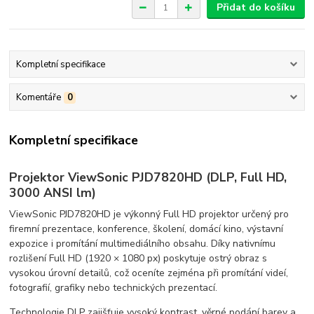
Přidat do košíku
Kompletní specifikace
Komentáře
0
Kompletní specifikace
Projektor ViewSonic PJD7820HD (DLP, Full HD,
3000 ANSI lm)
ViewSonic PJD7820HD je výkonný Full HD projektor určený pro
firemní prezentace, konference, školení, domácí kino, výstavní
expozice i promítání multimediálního obsahu. Díky nativnímu
rozlišení Full HD (1920 × 1080 px) poskytuje ostrý obraz s
vysokou úrovní detailů, což oceníte zejména při promítání videí,
fotografií, grafiky nebo technických prezentací.
Technologie DLP zajišťuje vysoký kontrast, věrné podání barev a