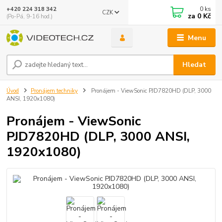
0
ks
+420 224 318 342
CZK
za
0 Kč
(Po-Pá, 9-16 hod.)
Menu
Hledat
Úvod
Pronájem techniky
Pronájem - ViewSonic PJD7820HD (DLP, 3000
ANSI, 1920x1080)
Pronájem - ViewSonic
PJD7820HD (DLP, 3000 ANSI,
1920x1080)