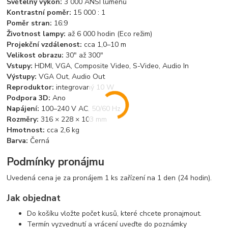
Světelný výkon:
3 000 ANSI lumenů
Kontrastní poměr:
15 000 : 1
Poměr stran:
16:9
Životnost lampy:
až 6 000 hodin (Eco režim)
Projekční vzdálenost:
cca 1,0–10 m
Velikost obrazu:
30" až 300"
Vstupy:
HDMI, VGA, Composite Video, S-Video, Audio In
Výstupy:
VGA Out, Audio Out
Reproduktor:
integrovaný 10 W
Podpora 3D:
Ano
Napájení:
100–240 V AC, 50/60 Hz
Rozměry:
316 × 228 × 103 mm
Hmotnost:
cca 2,6 kg
Barva:
Černá
Podmínky pronájmu
Uvedená cena je za pronájem 1 ks zařízení na 1 den (24 hodin).
Jak objednat
Do košíku vložte počet kusů, které chcete pronajmout.
Termín vyzvednutí a vrácení uveďte do poznámky