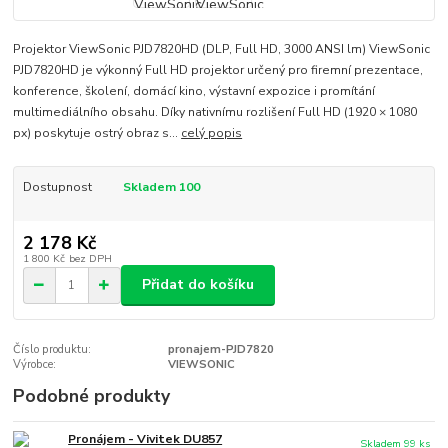
Projektor ViewSonic PJD7820HD (DLP, Full HD, 3000 ANSI lm) ViewSonic
PJD7820HD je výkonný Full HD projektor určený pro firemní prezentace,
konference, školení, domácí kino, výstavní expozice i promítání
multimediálního obsahu. Díky nativnímu rozlišení Full HD (1920 × 1080
px) poskytuje ostrý obraz s...
celý popis
Dostupnost
Skladem 100
2 178 Kč
1 800 Kč
bez DPH
Přidat do košíku
Číslo produktu:
pronajem-PJD7820
Výrobce:
VIEWSONIC
Podobné produkty
Pronájem - Vivitek DU857
Skladem 99 ks