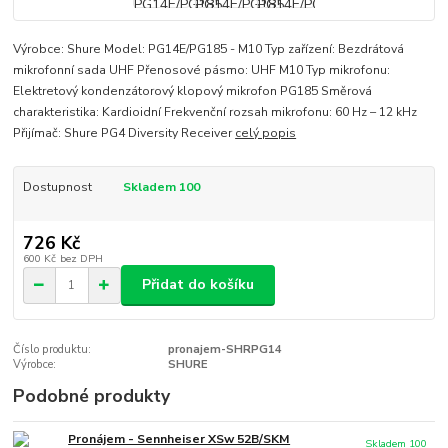
Výrobce: Shure Model: PG14E/PG185 - M10 Typ zařízení: Bezdrátová
mikrofonní sada UHF Přenosové pásmo: UHF M10 Typ mikrofonu:
Elektretový kondenzátorový klopový mikrofon PG185 Směrová
charakteristika: Kardioidní Frekvenční rozsah mikrofonu: 60 Hz – 12 kHz
Přijímač: Shure PG4 Diversity Receiver
celý popis
Dostupnost
Skladem 100
726 Kč
600 Kč
bez DPH
Přidat do košíku
Číslo produktu:
pronajem-SHRPG14
Výrobce:
SHURE
Podobné produkty
Pronájem - Sennheiser XSw 52B/SKM
Skladem 100