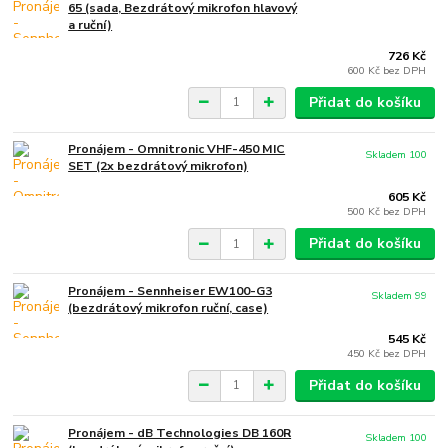
65 (sada, Bezdrátový mikrofon hlavový
a ruční)
726 Kč
600 Kč
bez DPH
Přidat do košíku
Pronájem - Omnitronic VHF-450 MIC
Skladem 100
SET (2x bezdrátový mikrofon)
605 Kč
500 Kč
bez DPH
Přidat do košíku
Pronájem - Sennheiser EW100-G3
Skladem 99
(bezdrátový mikrofon ruční, case)
545 Kč
450 Kč
bez DPH
Přidat do košíku
Pronájem - dB Technologies DB 160R
Skladem 100