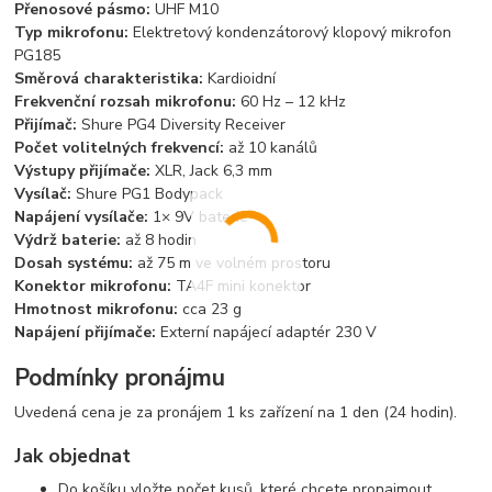
Přenosové pásmo:
UHF M10
Typ mikrofonu:
Elektretový kondenzátorový klopový mikrofon
PG185
Směrová charakteristika:
Kardioidní
Frekvenční rozsah mikrofonu:
60 Hz – 12 kHz
Přijímač:
Shure PG4 Diversity Receiver
Počet volitelných frekvencí:
až 10 kanálů
Výstupy přijímače:
XLR, Jack 6,3 mm
Vysílač:
Shure PG1 Bodypack
Napájení vysílače:
1× 9V baterie
Výdrž baterie:
až 8 hodin
Dosah systému:
až 75 m ve volném prostoru
Konektor mikrofonu:
TA4F mini konektor
Hmotnost mikrofonu:
cca 23 g
Napájení přijímače:
Externí napájecí adaptér 230 V
Podmínky pronájmu
Uvedená cena je za pronájem 1 ks zařízení na 1 den (24 hodin).
Jak objednat
Do košíku vložte počet kusů, které chcete pronajmout.