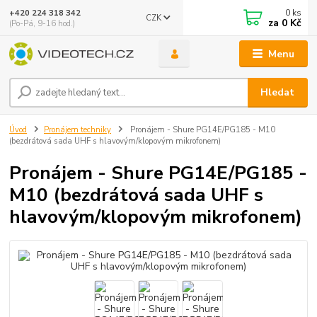
0
ks
+420 224 318 342
CZK
za
0 Kč
(Po-Pá, 9-16 hod.)
Menu
Hledat
Úvod
Pronájem techniky
Pronájem - Shure PG14E/PG185 - M10
(bezdrátová sada UHF s hlavovým/klopovým mikrofonem)
Pronájem - Shure PG14E/PG185 -
M10 (bezdrátová sada UHF s
hlavovým/klopovým mikrofonem)