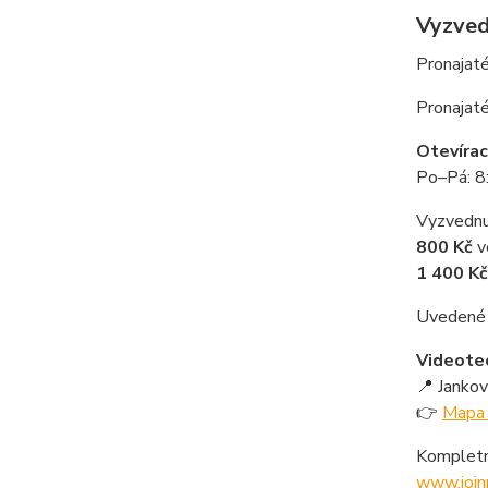
Vyzvedn
Pronajaté
Pronajaté
Otevírac
Po–Pá: 8
Vyzvednut
800 Kč
v
1 400 Kč
Uvedené 
Videotech
📍 Janko
👉
Mapa 
Kompletní
www.join