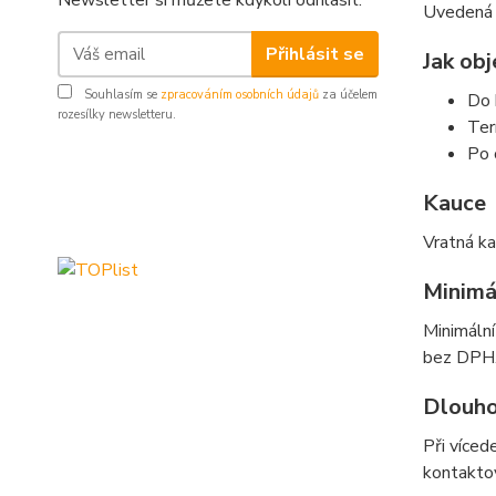
Newsletter si můžete kdykoli odhlásit.
Uvedená c
Přihlásit se
Jak ob
Souhlasím se
zpracováním osobních údajů
za účelem
Do 
rozesílky newsletteru.
Ter
Po 
Kauce
Vratná ka
Minimá
Minimáln
bez DPH
Dlouho
Při víced
kontakto