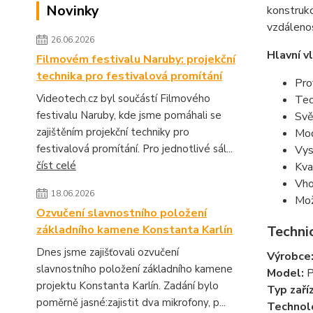
Novinky
konstrukc
vzdálenos
26.06.2026
Hlavní v
Filmovém festivalu Naruby: projekční
technika pro festivalová promítání
Pro
Videotech.cz byl součástí Filmového
Tec
festivalu Naruby, kde jsme pomáhali se
Svě
zajištěním projekční techniky pro
Mod
festivalová promítání. Pro jednotlivé sál...
Vys
číst celé
Kva
Vho
18.06.2026
Mož
Ozvučení slavnostního položení
základního kamene Konstanta Karlín
Technic
Dnes jsme zajišťovali ozvučení
Výrobce
slavnostního položení základního kamene
Model:
P
projektu Konstanta Karlín. Zadání bylo
Typ zaříz
poměrně jasné:zajistit dva mikrofony, p...
Technol