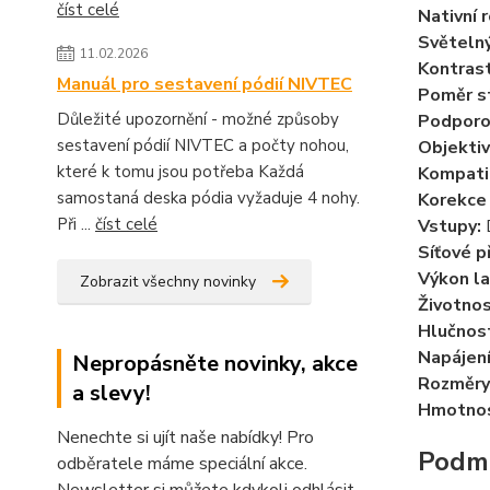
číst celé
Nativní r
Světelný
11.02.2026
Kontrast
Manuál pro sestavení pódií NIVTEC
Poměr st
Důležité upozornění - možné způsoby
Podporov
sestavení pódií NIVTEC a počty nohou,
Objektiv
které k tomu jsou potřeba Každá
Kompatib
samostaná deska pódia vyžaduje 4 nohy.
Korekce 
Při ...
číst celé
Vstupy:
D
Síťové př
Výkon l
Zobrazit všechny novinky
Životnos
Hlučnos
Napájení
Nepropásněte novinky, akce
Rozměry
a slevy!
Hmotnos
Nenechte si ujít naše nabídky! Pro
Podm
odběratele máme speciální akce.