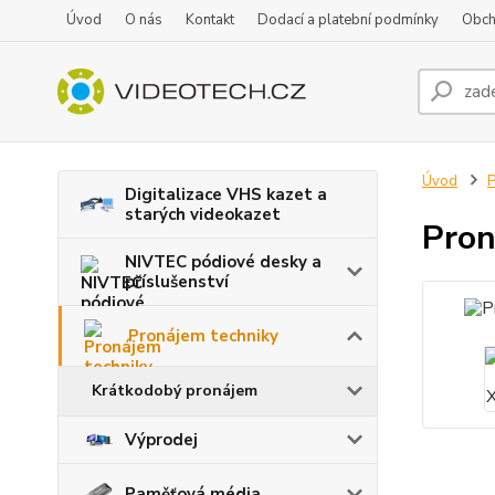
Úvod
O nás
Kontakt
Dodací a platební podmínky
Obch
Úvod
P
Digitalizace VHS kazet a
starých videokazet
Pron
NIVTEC pódiové desky a
příslušenství
Pronájem techniky
Krátkodobý pronájem
Výprodej
Paměťová média