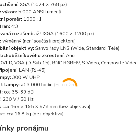
ozlišení:
XGA (1024 × 768 px)
 výkon:
5 000 ANSI lumenů
ní poměr:
1000 : 1
ran:
4:3
aná rozlišení:
až UXGA (1600 × 1200 px)
:
výměnný (není součástí projektoru)
ilní objektivy:
Sanyo řady LNS (Wide, Standard, Tele)
lichoběžníkového zkreslení:
Ano
VI-D, VGA (D-Sub 15), BNC RGBHV, S-Video, Composite Vide
ipojení:
LAN (RJ-45)
ampy:
300 W UHP
t lampy:
až 3 000 hodin (Eco režim)
t:
cca 35–39 dB
:
230 V / 50 Hz
:
cca 465 × 195 × 578 mm (bez objektivu)
t:
cca 16,8 kg (bez objektivu)
ínky pronájmu