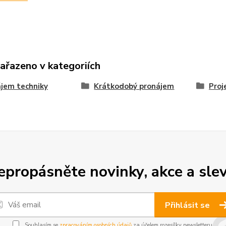
zařazeno v kategoriích
jem techniky
Krátkodobý pronájem
Proj
epropásněte novinky, akce a slev
Přihlásit se
Souhlasím se
zpracováním osobních údajů
za účelem rozesílky newsletteru.