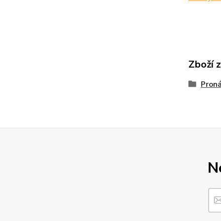
Zboží 
Proná
N