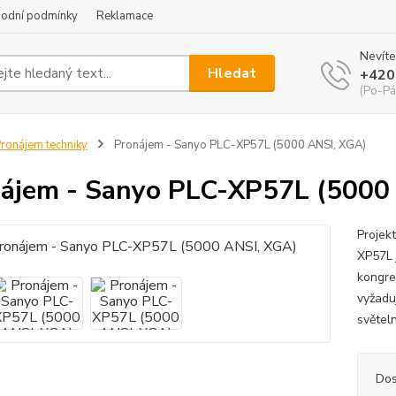
odní podmínky
Reklamace
Nevíte
Hledat
+420
(Po-Pá
ronájem techniky
Pronájem - Sanyo PLC-XP57L (5000 ANSI, XGA)
ájem - Sanyo PLC-XP57L (5000
Projek
XP57L 
kongres
vyžadu
světel
Dos