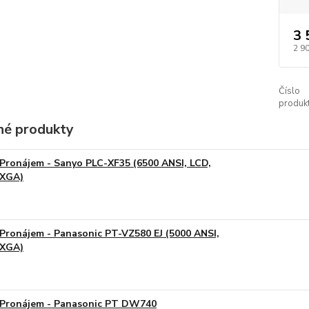
3 
2 9
Číslo
produkt
é produkty
Pronájem - Sanyo PLC-XF35 (6500 ANSI, LCD,
XGA)
Pronájem - Panasonic PT-VZ580 EJ (5000 ANSI,
XGA)
Pronájem - Panasonic PT DW740