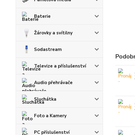
Baterie
Žárovky a svítilny
Sodastream
Podobn
Televize a příslušenství
Audio přehrávače
Sluchátka
Foto a Kamery
PC příslušenství