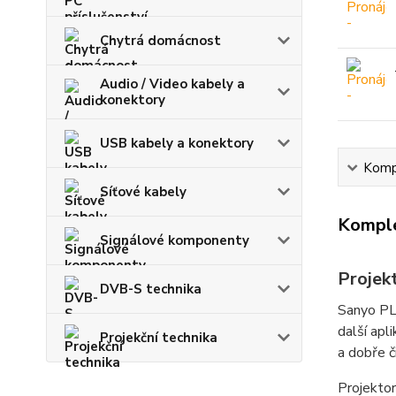
Chytrá domácnost
Audio / Video kabely a
konektory
USB kabely a konektory
Kompl
Síťové kabely
Komple
Signálové komponenty
Projek
DVB-S technika
Sanyo PLC
další apl
Projekční technika
a dobře č
Projektor