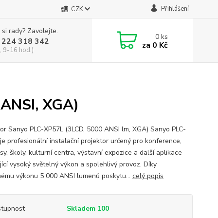
Přihlášení
CZK
 si rady? Zavolejte.
0
ks
 224 318 342
za
0 Kč
, 9-16 hod.)
 ANSI, XGA)
tor Sanyo PLC-XP57L (3LCD, 5000 ANSI lm, XGA) Sanyo PLC-
je profesionální instalační projektor určený pro konference,
y, školy, kulturní centra, výstavní expozice a další aplikace
jící vysoký světelný výkon a spolehlivý provoz. Díky
nému výkonu 5 000 ANSI lumenů poskytu...
celý popis
tupnost
Skladem 100