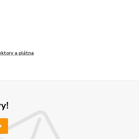
ektory a plátna
y!