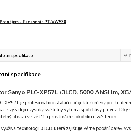
Pronájem - Panasonic PT-VW530
etní specifikace
tní specifikace
tor Sanyo PLC-XP57L (3LCD, 5000 ANSI lm, XG
-XP57L je profesionální instalační projektor určený pro konferenc
ikace vyžadující vysoký světelný výkon a spolehlivý provoz. Dí
itelný obraz i ve větších prostorách s okolním osvětlením.
 využívá technologii 3LCD, která zajišťuje věrné podání barev, vy