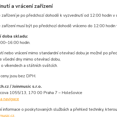
utí a vrácení zařízení
 zařízení je po předchozí dohodě k vyzvednutí od 12:00 hodin v
 zařízení musí být po předchozí dohodě vráceno do 12:00 hodin v
í doba skladu:
:00–16:00 hodin.
í nebo vrácení mimo standardní otevírací dobu je možné po před
e všední dny mimo otevírací dobu,
o víkendech a státních svátcích.
ceny jsou bez DPH.
.cz / Joinmusic s.r.o.
vcova 1055/13, 170 00 Praha 7 – Holešovice
a navigace
 informace o poskytovaných službách a přehled techniky, kterou
music.cz
.