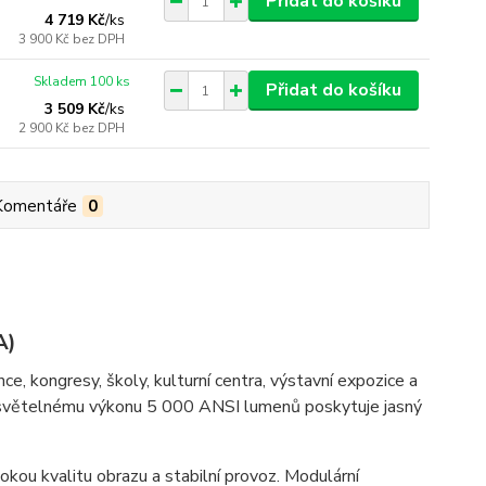
Přidat do košíku
4 719 Kč
/
ks
3 900 Kč
bez DPH
Skladem 100 ks
Přidat do košíku
3 509 Kč
/
ks
2 900 Kč
bez DPH
Komentáře
0
A)
e, kongresy, školy, kulturní centra, výstavní expozice a
ky světelnému výkonu 5 000 ANSI lumenů poskytuje jasný
sokou kvalitu obrazu a stabilní provoz. Modulární