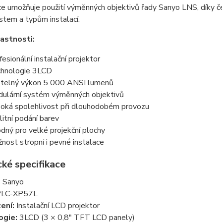
e umožňuje použití výměnných objektivů řady Sanyo LNS, díky č
tem a typům instalací.
lastnosti:
fesionální instalační projektor
hnologie 3LCD
telný výkon 5 000 ANSI lumenů
ulární systém výměnných objektivů
oká spolehlivost při dlouhodobém provozu
litní podání barev
dný pro velké projekční plochy
nost stropní i pevné instalace
ké specifikace
:
Sanyo
LC-XP57L
ení:
Instalační LCD projektor
ogie:
3LCD (3 × 0,8" TFT LCD panely)