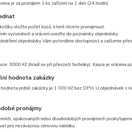
ena je za pronájem 1 ks zařízení na 1 den (24 hodin).
jednat
košíku vložte počet kusů, které chcete pronajmout.
mín vyzvednutí a vrácení uveďte do poznámky objednávky.
obdržení objednávky Vám potvrdíme dostupnost a zašleme přesn
uce: 3000 Kč (hradí se při převzetí techniky). Kauce je vrácena 
lní hodnota zakázky
í hodnota jedné zakázky je 1 000 Kč bez DPH. U objednávek s n
.
dobé pronájmy
enních, opakovaných nebo dlouhodobých pronájmech poskytujeme 
vat pro nezávaznou cenovou nabídku.