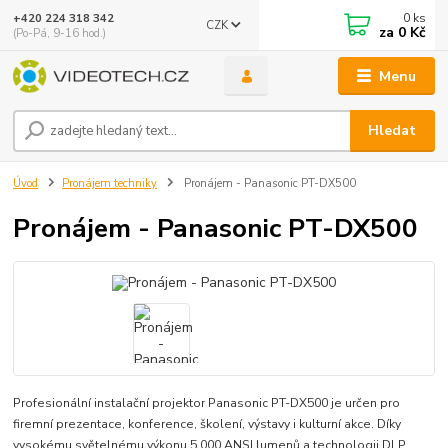
0
ks
+420 224 318 342
CZK
za
0 Kč
(Po-Pá, 9-16 hod.)
Menu
Hledat
Úvod
Pronájem techniky
Pronájem - Panasonic PT-DX500
Pronájem - Panasonic PT-DX500
Profesionální instalační projektor Panasonic PT-DX500 je určen pro
firemní prezentace, konference, školení, výstavy i kulturní akce. Díky
vysokému světelnému výkonu 5 000 ANSI lumenů a technologii DLP