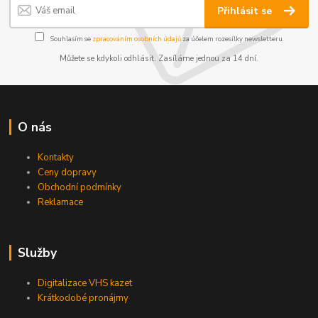
Přihlásit se
Souhlasím se
zpracováním osobních údajů
za účelem rozesílky newsletteru.
Můžete se kdykoli odhlásit. Zasíláme jednou za 14 dní.
O nás
Kontakty
Ceny dopravy
Obchodní podmínky
Reklamace
Služby
Digitalizace VHS kazet
Krátkodobé pronájmy