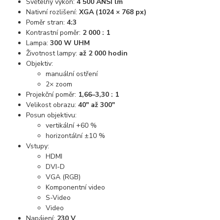
Světelný výkon:
4 500 ANSI lm
Nativní rozlišení:
XGA (1024 × 768 px)
Poměr stran:
4:3
Kontrastní poměr:
2 000 : 1
Lampa:
300 W UHM
Životnost lampy:
až 2 000 hodin
Objektiv:
manuální ostření
2× zoom
Projekční poměr:
1,66–3,30 : 1
Velikost obrazu:
40" až 300"
Posun objektivu:
vertikální +60 %
horizontální ±10 %
Vstupy:
HDMI
DVI-D
VGA (RGB)
Komponentní video
S-Video
Video
Napájení:
230 V