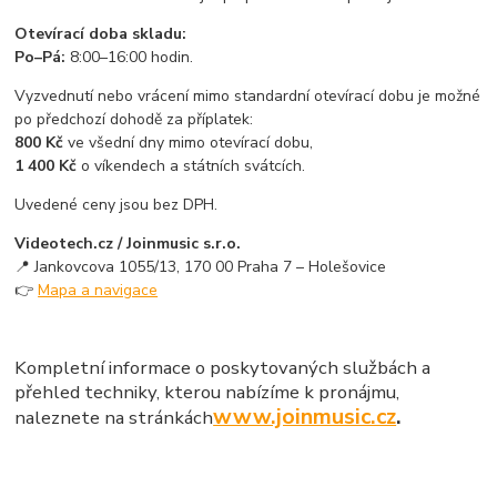
Otevírací doba skladu:
Po–Pá:
8:00–16:00 hodin.
Vyzvednutí nebo vrácení mimo standardní otevírací dobu je možné
po předchozí dohodě za příplatek:
800 Kč
ve všední dny mimo otevírací dobu,
1 400 Kč
o víkendech a státních svátcích.
Uvedené ceny jsou bez DPH.
Videotech.cz / Joinmusic s.r.o.
📍 Jankovcova 1055/13, 170 00 Praha 7 – Holešovice
👉
Mapa a navigace
Kompletní informace o poskytovaných službách a
přehled techniky, kterou nabízíme k pronájmu,
www.joinmusic.cz
.
naleznete na stránkách