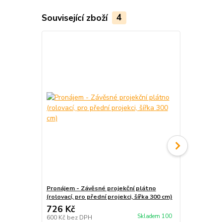
Související zboží
4
Pronájem - Závěsné projekční plátno
Pronájem - 
(rolovací, pro přední projekci, šířka 300 cm)
(rolovací, pr
726 Kč
363 Kč
Skladem 100
600 Kč
bez DPH
300 Kč
bez 