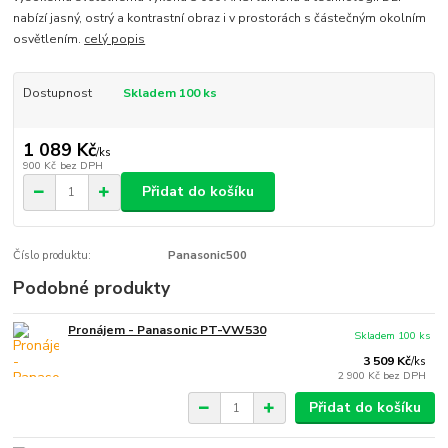
nabízí jasný, ostrý a kontrastní obraz i v prostorách s částečným okolním
osvětlením.
celý popis
Dostupnost
Skladem 100 ks
1 089 Kč
/
ks
900 Kč
bez DPH
Přidat do košíku
Číslo produktu:
Panasonic500
Podobné produkty
Pronájem - Panasonic PT-VW530
Skladem 100 ks
3 509 Kč
/
ks
2 900 Kč
bez DPH
Přidat do košíku