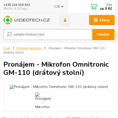
0
ks
+420 224 318 342
CZK
za
0 Kč
(Po-Pá, 9-16 hod.)
Menu
Hledat
Úvod
Pronájem techniky
Pronájem - Mikrofon Omnitronic GM-110
(drátový stolní)
Pronájem - Mikrofon Omnitronic
GM-110 (drátový stolní)