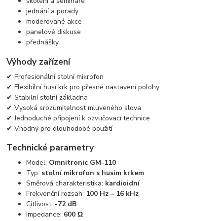
školení a semináře
jednání a porady
moderované akce
panelové diskuse
přednášky
Výhody zařízení
✔ Profesionální stolní mikrofon
✔ Flexibilní husí krk pro přesné nastavení polohy
✔ Stabilní stolní základna
✔ Vysoká srozumitelnost mluveného slova
✔ Jednoduché připojení k ozvučovací technice
✔ Vhodný pro dlouhodobé použití
Technické parametry
Model:
Omnitronic GM-110
Typ:
stolní mikrofon s husím krkem
Směrová charakteristika:
kardioidní
Frekvenční rozsah:
100 Hz – 16 kHz
Citlivost:
-72 dB
Impedance:
600 Ω