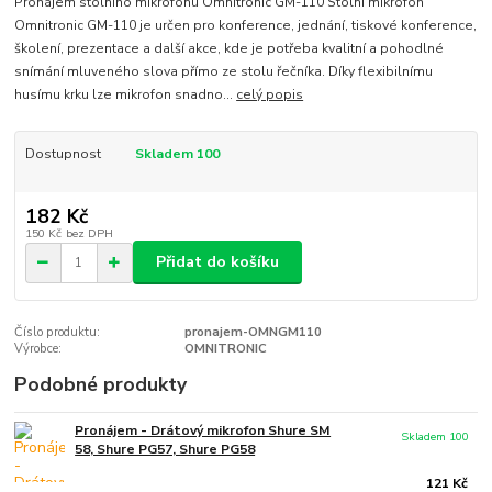
Pronájem stolního mikrofonu Omnitronic GM-110 Stolní mikrofon
Omnitronic GM-110 je určen pro konference, jednání, tiskové konference,
školení, prezentace a další akce, kde je potřeba kvalitní a pohodlné
snímání mluveného slova přímo ze stolu řečníka. Díky flexibilnímu
husímu krku lze mikrofon snadno...
celý popis
Dostupnost
Skladem 100
182 Kč
150 Kč
bez DPH
Přidat do košíku
Číslo produktu:
pronajem-OMNGM110
Výrobce:
OMNITRONIC
Podobné produkty
Pronájem - Drátový mikrofon Shure SM
Skladem 100
58, Shure PG57, Shure PG58
121 Kč