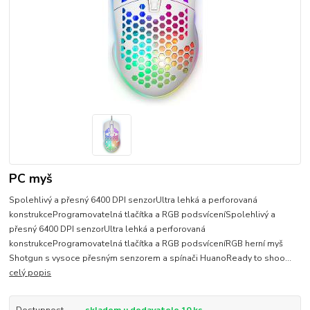
PC myš
Spolehlivý a přesný 6400 DPI senzorUltra lehká a perforovaná
konstrukceProgramovatelná tlačítka a RGB podsvíceníSpolehlivý a
přesný 6400 DPI senzorUltra lehká a perforovaná
konstrukceProgramovatelná tlačítka a RGB podsvíceníRGB herní myš
Shotgun s vysoce přesným senzorem a spínači HuanoReady to shoo...
celý popis
Dostupnost
skladem u dodavatele 10 ks