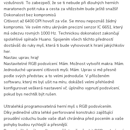
vzdušnosti. To zabezpečí, že se ti nebude při dlouhých herních
maratonech potit ruka a cesta za vítězstvím bude ještě snažší!
Dokonalost bez kompromisů
Citlivost až 6400 DPI hovoří za vše. Se mnou nepoznáš žádný
kompromis. Ve svém nitru ukrývám precizní senzor IC 6651, který
má odezvu rovných 1000 Hz. Technickou dokonalost zakončují
spolehlivé spínače Huano. Spojením všech těchto předností
dostáváš do ruky myš, která ti bude vyhovovat k hraní jakýchkoliv
her.
Nastav, uprav, hraj!
Nastavitelné RGB podsvícení. Mám. Možnost vytvořit makra. Mám.
Jednoduché upravení citlivosti myši. Mám. Uprav si mě přesně
podle svých představ, a to velmi jednoduše. V přiloženém
softwaru, který mi byl ušit na míru, dokážeš velmi přehledně
konfigurovat veškerá nastavení vč. úplného vypnutí podsvícení,
pokud bys nechtěl být rušen.
Ultralehká programovatelná herní myš s RGB podsvícením.
Díky jedinečné ultra lehké perforované konstrukci zajišťující
proudění vzduchu bude vaše dlaň chráněna před pocením a vaše
pohyby budou rychlejší a přesnější.