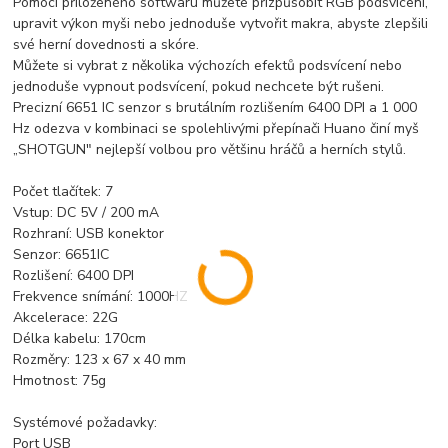
Pomocí přiloženého softwaru můžete přizpůsobit RGB podsvícení,
upravit výkon myši nebo jednoduše vytvořit makra, abyste zlepšili
své herní dovednosti a skóre.
Můžete si vybrat z několika výchozích efektů podsvícení nebo
jednoduše vypnout podsvícení, pokud nechcete být rušeni.
Precizní 6651 IC senzor s brutálním rozlišením 6400 DPI a 1 000
Hz odezva v kombinaci se spolehlivými přepínači Huano činí myš
„SHOTGUN" nejlepší volbou pro většinu hráčů a herních stylů.
Počet tlačítek: 7
Vstup: DC 5V / 200 mA
Rozhraní: USB konektor
Senzor: 6651IC
Rozlišení: 6400 DPI
Frekvence snímání: 1000HZ
Akcelerace: 22G
Délka kabelu: 170cm
Rozměry: 123 x 67 x 40 mm
Hmotnost: 75g
Systémové požadavky:
Port USB