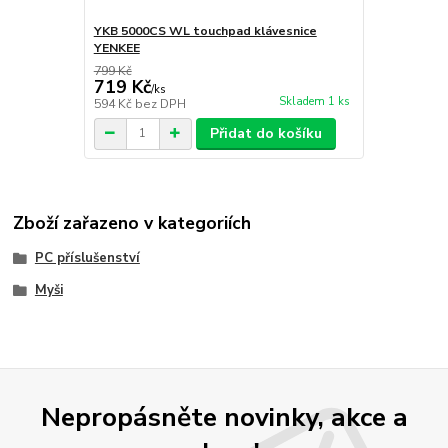
YKB 5000CS WL touchpad klávesnice
YENKEE
799 Kč
719 Kč
/
ks
Skladem 1 ks
594 Kč
bez DPH
Přidat do košíku
Zboží zařazeno v kategoriích
PC příslušenství
Myši
Nepropásněte novinky, akce a