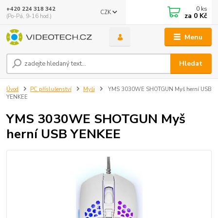
0
ks
+420 224 318 342
CZK
za
0 Kč
(Po-Pá, 9-16 hod.)
Menu
Hledat
Úvod
PC příslušenství
Myši
YMS 3030WE SHOTGUN Myš herní USB
YENKEE
YMS 3030WE SHOTGUN Myš
herní USB YENKEE