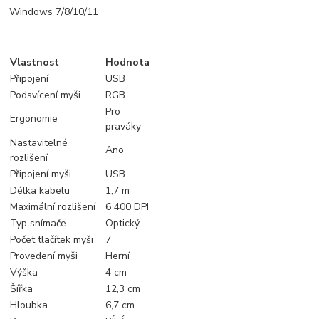
Windows 7/8/10/11
Vlastnost
Hodnota
Připojení
USB
Podsvícení myši
RGB
Pro
Ergonomie
praváky
Nastavitelné
Ano
rozlišení
Připojení myši
USB
Délka kabelu
1,7 m
Maximální rozlišení
6 400 DPI
Typ snímače
Optický
Počet tlačítek myši
7
Provedení myši
Herní
Výška
4 cm
Šířka
12,3 cm
Hloubka
6,7 cm