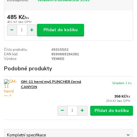
485 Kč
/
ks
401 Kč
bez DPH
Přidat do košíku
Číslo produktu:
45015502
EAN kód:
8590669294381
Výrobce:
YENKEE
Podobné produkty
GM-11 herní myš PUNCHER černá
Skladem 1 ks
CANYON
356 Kč
/
ks
294 Kč
bez DPH
Přidat do košíku
Kompletní specifikace