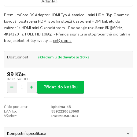
PremiumCord 8K Adapter HDMI Typ A samice - mini HDMI Typ C samec,
kovová, pozlacená HDMI spojka slouží k zapojení HDMI kabelu do
zařízení s HDMI mini C konektorem - Podporuje rozlišení: 8K@60Hz,
4K@120Hz, FULL HD 1080p - Přenos signálu je stoprocentně digitální a
bez jakékoli ztráty kvality. ...
celý popis
Dostupnost
skladem u dodavatele 10 ks
99 Kč
/
ks
82 Kč
bez DPH
Přidat do košíku
Číslo produktu:
kphdma-43
EAN kód:
8592220023669
Výrobce:
PREMIUMCORD
Kompletní specifikace