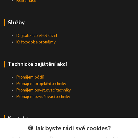
Reklamace
Služby
Digitalizace VHS kazet
Krátkodobé pronájmy
Technické zajištění akcí
Pronájem pódií
Pronájem projekční techniky
Pronájem osvětlovací techniky
Pronájem ozvučovací techniky
Kontakty
🍪 Jak byste rádi své cookies?
Zákaznická podpora
+420 224 318 342