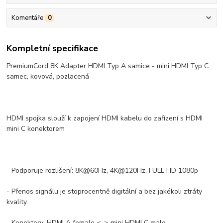
Komentáře
0
Kompletní specifikace
PremiumCord 8K Adapter HDMI Typ A samice - mini HDMI Typ C
samec, kovová, pozlacená
HDMI spojka slouží k zapojení HDMI kabelu do zařízení s HDMI
mini C konektorem
- Podporuje rozlišení: 8K@60Hz, 4K@120Hz, FULL HD 1080p
- Přenos signálu je stoprocentně digitální a bez jakékoli ztráty
kvality.
- Konektory: HDMI A female <-> mini HDMI C male