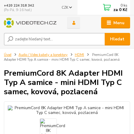
0
ks
+420 224 318 342
CZK
za
0 Kč
(Po-Pá, 9-16 hod.)
Menu
Hledat
Úvod
Audio / Video kabely a konektory
HDMI
PremiumCord 8K
Adapter HDMI Typ A samice - mini HDMI Typ C samec, kovová, pozlacená
PremiumCord 8K Adapter HDMI
Typ A samice - mini HDMI Typ C
samec, kovová, pozlacená