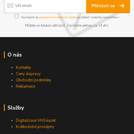
Přihlásit se
Souhlasím se
zpracováním osobních údajů
za účelem rozesílky newsletteru.
Můžete se kdykoli odhlásit. Zasíláme jednou za 14 dní.
O nás
Kontakty
Ceny dopravy
Obchodní podmínky
Reklamace
Služby
Digitalizace VHS kazet
Krátkodobé pronájmy