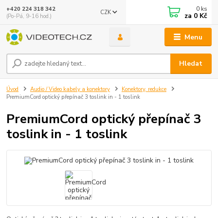
0
ks
+420 224 318 342
CZK
za
0 Kč
(Po-Pá, 9-16 hod.)
Menu
Hledat
Úvod
Audio / Video kabely a konektory
Konektory, redukce
PremiumCord optický přepínač 3 toslink in - 1 toslink
PremiumCord optický přepínač 3
toslink in - 1 toslink