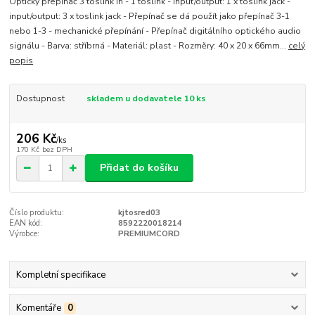
Optický přepínač 3 toslink in - 1 toslink - input/output: 1 x toslink jack -
input/output: 3 x toslink jack - Přepínač se dá použít jako přepínač 3-1
nebo 1-3 - mechanické přepínání - Přepínač digitálního optického audio
signálu - Barva: stříbrná - Materiál: plast - Rozměry: 40 x 20 x 66mm...
celý
popis
Dostupnost
skladem u dodavatele 10 ks
206 Kč
/
ks
170 Kč
bez DPH
Přidat do košíku
Číslo produktu:
kjtosred03
EAN kód:
8592220018214
Výrobce:
PREMIUMCORD
Kompletní specifikace
Komentáře
0