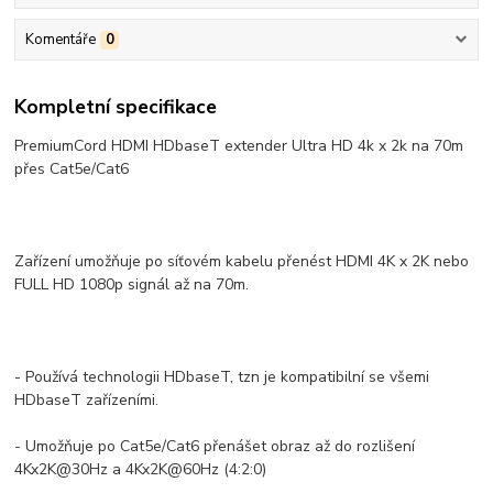
Komentáře
0
Kompletní specifikace
PremiumCord HDMI HDbaseT extender Ultra HD 4k x 2k na 70m
přes Cat5e/Cat6
Zařízení umožňuje po síťovém kabelu přenést HDMI 4K x 2K nebo
FULL HD 1080p signál až na 70m.
- Používá technologii HDbaseT, tzn je kompatibilní se všemi
HDbaseT zařízeními.
- Umožňuje po Cat5e/Cat6 přenášet obraz až do rozlišení
4Kx2K@30Hz a 4Kx2K@60Hz (4:2:0)