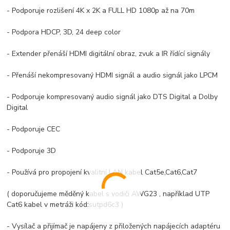
- Podporuje rozlišení 4K x 2K a FULL HD 1080p až na 70m
- Podpora HDCP, 3D, 24 deep color
- Extender přenáší HDMI digitální obraz, zvuk a IR řídící signály
- Přenáší nekompresovaný HDMI signál a audio signál jako LPCM
- Podporuje kompresovaný audio signál jako DTS Digital a Dolby
Digital
- Podporuje CEC
- Podporuje 3D
- Používá pro propojení kvalitní LAN kabel Cat5e,Cat6,Cat7
( doporučujeme měděný kabel s vodiči AWG23 , například UTP
Cat6 kabel v metráži kód:sutpd6c3 )
- Vysílač a přijímač je napájeny z přiložených napájecích adaptéru