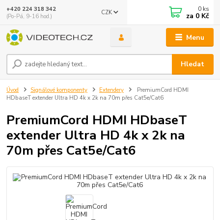
0
ks
+420 224 318 342
CZK
za
0 Kč
(Po-Pá, 9-16 hod.)
Menu
Hledat
Úvod
Signálové komponenty
Extendery
PremiumCord HDMI
HDbaseT extender Ultra HD 4k x 2k na 70m přes Cat5e/Cat6
PremiumCord HDMI HDbaseT
extender Ultra HD 4k x 2k na
70m přes Cat5e/Cat6