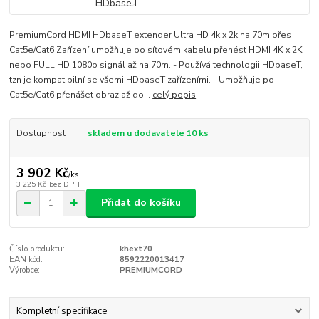
PremiumCord HDMI HDbaseT extender Ultra HD 4k x 2k na 70m přes
Cat5e/Cat6 Zařízení umožňuje po síťovém kabelu přenést HDMI 4K x 2K
nebo FULL HD 1080p signál až na 70m. - Používá technologii HDbaseT,
tzn je kompatibilní se všemi HDbaseT zařízeními. - Umožňuje po
Cat5e/Cat6 přenášet obraz až do...
celý popis
Dostupnost
skladem u dodavatele 10 ks
3 902 Kč
/
ks
3 225 Kč
bez DPH
Přidat do košíku
Číslo produktu:
khext70
EAN kód:
8592220013417
Výrobce:
PREMIUMCORD
Kompletní specifikace