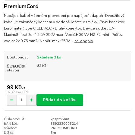
PremiumCord
Napájecí kabel v černém provedení pro napájecí adaptér. Dvoužilový
kabel je zakončený koncem v podobě ležaté osmičky.- První konektor:
Euro male (Type C CEE 7/16)- Druhý konektor: Device socket C7-
Maximální zatížení: 2.5A 250V max- Vodič:H03-VV-H2-F2 měď- Průřez
vodiče2x 0.75 mm2- Napětí max.:250V-...
celý popis
Dostupnost
Skladem 3 ks
Cena před
82 Kč
slevou
99 Kč
/
ks
82 Kč
bez DPH
Přidat do košíku
Číslo produktu:
kpspm5hra
EAN kód:
8592220005214
Výrobce:
PREMIUMCORD
Délka:
5m