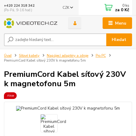
0
ks
+420 224 318 342
CZK
za
0 Kč
(Po-Pá, 9-16 hod.)
Menu
Hledat
Úvod
Síťové kabely
Napájecí adaptéry a zdroje
Pro PC
PremiumCord Kabel síťový 230V k magnetofonu 5m
PremiumCord Kabel síťový 230V
k magnetofonu 5m
Akce