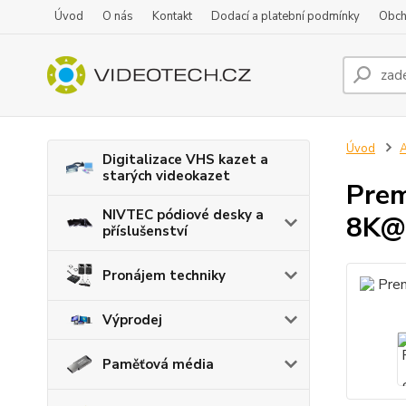
Úvod
O nás
Kontakt
Dodací a platební podmínky
Obch
Úvod
A
Digitalizace VHS kazet a
starých videokazet
Prem
NIVTEC pódiové desky a
8K@
příslušenství
Pronájem techniky
Výprodej
Paměťová média