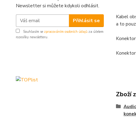
Newsletter si můžete kdykoli odhlásit.
Kabel obs
Přihlásit se
a to pou
Souhlasím se
zpracováním osobních údajů
za účelem
rozesílky newsletteru.
Konektor 
Konektor 
Zboží 
Audio
kone