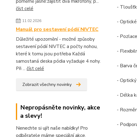
poměrně jasné:zajistit dva mikrofony, p...
- Tloušť
číst celé
11.02.2026
- Optick
Manuál pro sestavení pódií NIVTEC
- Pozlac
Důležité upozornění - možné způsoby
sestavení pódií NIVTEC a počty nohou,
- Flexibi
které k tomu jsou potřeba Každá
samostaná deska pódia vyžaduje 4 nohy.
- Barva č
Při ...
číst celé
- Optick
Zobrazit všechny novinky
- Délka k
Nepropásněte novinky, akce
- Rozměr
a slevy!
- Podpor
Nenechte si ujít naše nabídky! Pro
odběratele máme speciální akce.