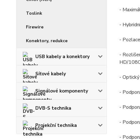
- Maximál
Toslink
- Hybrid
Firewire
- Pozlac
Konektory, redukce
- Rozliš
USB kabely a konektory
HD/1080
Síťové kabely
- Optický
Signálové komponenty
- Podpor
- Podporu
DVB-S technika
- Podpor
Projekční technika
- Podpor