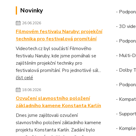
Novinky
- Podpor
26.06.2026
- 3D vide
Filmovém festivalu Naruby: projekční
technika pro festivalová promítání
- Podpo
Videotech.cz byl součástí Filmového
- Multi-
festivalu Naruby, kde jsme pomáhali se
zajištěním projekční techniky pro
- Dolby 
festivalová promítání. Pro jednotlivé sál...
číst celé
- Podpor
18.06.2026
Ozvučení slavnostního položení
- Kompat
základního kamene Konstanta Karlín
- Suppor
Dnes jsme zajišťovali ozvučení
slavnostního položení základního kamene
- Komple
projektu Konstanta Karlín. Zadání bylo