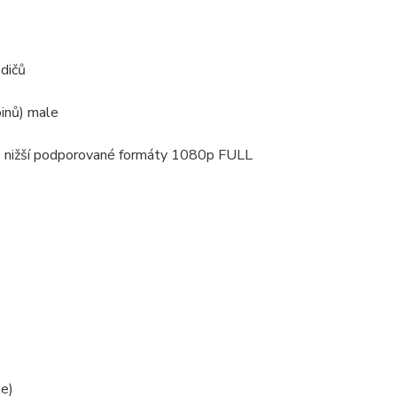
dičů
inů) male
o nižší podporované formáty 1080p FULL
e)