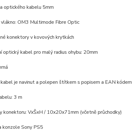
ka optického kabelu 5mm
é vlákno: OM3 Multimode Fibre Optic
ené konektory v kovových krytkách
lní optický kabel pro malý radius ohybu: 20mm
erná
ý kabel je navinut a polepen štítkem s popisem a EAN kódem
abelu: 3 m
y konektoru: VxŠxH / 10x20x71mm (včetně průchodky)
a konzole Sony PS5