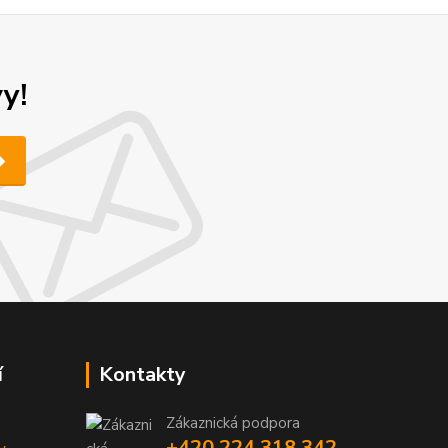
y!
í
Kontakty
Zákaznická podpora
+420 224 318 342