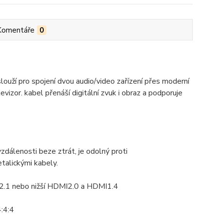
Komentáře
0
í pro spojení dvou audio/video zařízení přes moderní
zor. kabel přenáší digitální zvuk i obraz a podporuje
zdálenosti beze ztrát, je odolný proti
talickými kabely.
MI2.1 nebo nižší HDMI2.0 a HDMI1.4
:4:4