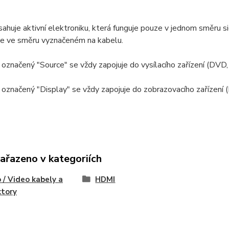
ahuje aktivní elektroniku, která funguje pouze v jednom směru si
ze ve směru vyznačeném na kabelu.
označený "Source" se vždy zapojuje do vysílacího zařízení (DVD,
označený "Display" se vždy zapojuje do zobrazovacího zařízení (L
zařazeno v kategoriích
 / Video kabely a
HDMI
ktory