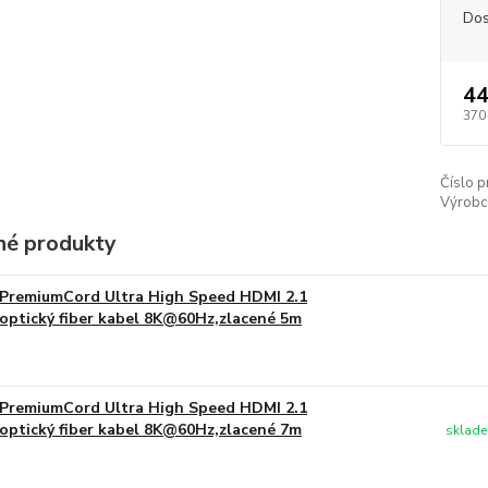
Dos
44
370
Číslo p
Výrobc
é produkty
PremiumCord Ultra High Speed HDMI 2.1
optický fiber kabel 8K@60Hz,zlacené 5m
PremiumCord Ultra High Speed HDMI 2.1
optický fiber kabel 8K@60Hz,zlacené 7m
sklade