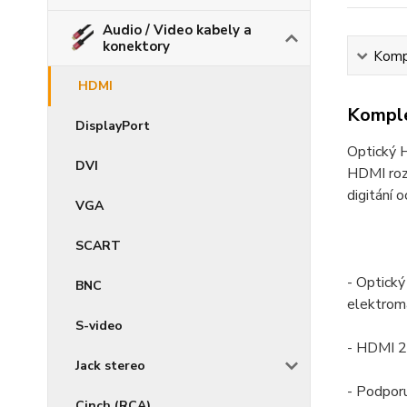
Audio / Video kabely a
konektory
Kompl
HDMI
Komple
DisplayPort
Optický 
DVI
HDMI rozh
digitání 
VGA
SCART
- Optický
BNC
elektroma
S-video
- HDMI 2
Jack stereo
- Podpor
Cinch (RCA)