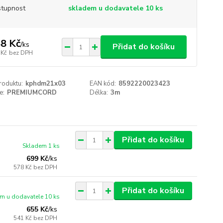
tupnost
skladem u dodavatele 10 ks
8 Kč
/
ks
Přidat do košíku
 Kč
bez DPH
roduktu:
kphdm21x03
EAN kód:
8592220023423
e:
PREMIUMCORD
Délka:
3m
Přidat do košíku
Skladem 1 ks
699 Kč
/
ks
578 Kč
bez DPH
Přidat do košíku
m u dodavatele 10 ks
655 Kč
/
ks
541 Kč
bez DPH