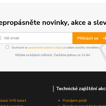
epropásněte novinky, akce a slev
Přihlásit se
Souhlasím se
zpracováním osobních údajů
za účelem rozesílky newsletteru.
Můžete se kdykoli odhlásit. Zasíláme jednou za 14 dní.
Technické zajištění akc
lizace VHS kazet
Pronájem pódií