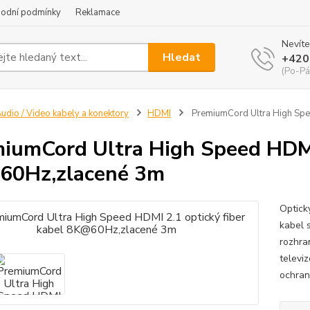
odní podmínky
Reklamace
Nevíte
Hledat
+420
(Po-Pá
udio / Video kabely a konektory
HDMI
PremiumCord Ultra High Spe
iumCord Ultra High Speed HDMI 
60Hz,zlacené 3m
Optick
kabel 
rozhra
televiz
ochran