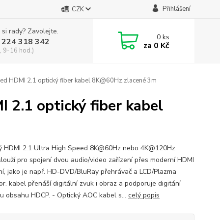
Přihlášení
CZK
 si rady? Zavolejte.
0
ks
 224 318 342
za
0 Kč
, 9-16 hod.)
ed HDMI 2.1 optický fiber kabel 8K@60Hz,zlacené 3m
2.1 optický fiber kabel
ý HDMI 2.1 Ultra High Speed 8K@60Hz nebo 4K@120Hz
slouží pro spojení dvou audio/video zařízení přes moderní HDMI
ní, jako je např. HD-DVD/BluRay přehrávač a LCD/Plazma
or. kabel přenáší digitální zvuk i obraz a podporuje digitání
u obsahu HDCP. - Optický AOC kabel s...
celý popis