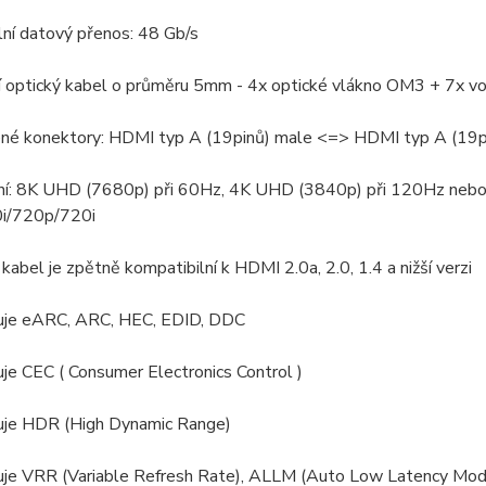
ní datový přenos: 48 Gb/s
ní optický kabel o průměru 5mm - 4x optické vlákno OM3 + 7x vo
ené konektory: HDMI typ A (19pinů) male <=> HDMI typ A (19p
ení: 8K UHD (7680p) při 60Hz, 4K UHD (3840p) při 120Hz neb
i/720p/720i
 kabel je zpětně kompatibilní k HDMI 2.0a, 2.0, 1.4 a nižší verzi
uje eARC, ARC, HEC, EDID, DDC
je CEC ( Consumer Electronics Control )
uje HDR (High Dynamic Range)
uje VRR (Variable Refresh Rate), ALLM (Auto Low Latency Mod