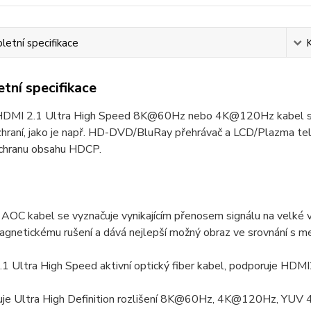
etní specifikace
tní specifikace
HDMI 2.1 Ultra High Speed 8K@60Hz nebo 4K@120Hz kabel slouž
raní, jako je např. HD-DVD/BluRay přehrávač a LCD/Plazma televi
ochranu obsahu HDCP.
 AOC kabel se vyznačuje vynikajícím přenosem signálu na velké v
gnetickému rušení a dává nejlepší možný obraz ve srovnání s me
.1 Ultra High Speed aktivní optický fiber kabel, podporuje HD
uje Ultra High Definition rozlišení 8K@60Hz, 4K@120Hz, YUV 4