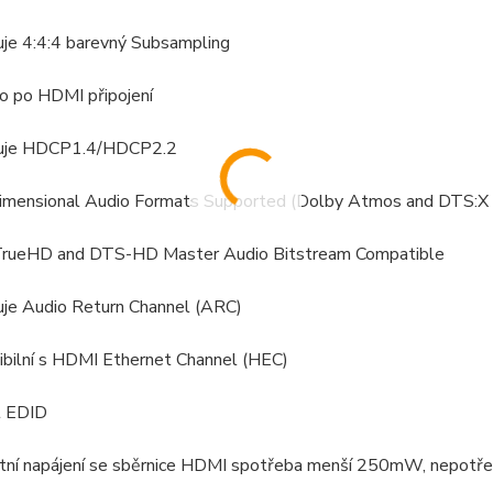
uje 4:4:4 barevný Subsampling
o po HDMI připojení
ruje HDCP1.4/HDCP2.2
Dimensional Audio Formats Supported (Dolby Atmos and DTS:X 
TrueHD and DTS-HD Master Audio Bitstream Compatible
uje Audio Return Channel (ARC)
ibilní s HDMI Ethernet Channel (HEC)
t EDID
tní napájení se sběrnice HDMI spotřeba menší 250mW, nepotřeb