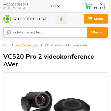
0
ks
+420 224 318 342
CZK
za
0 Kč
(Po-Pá, 9-16 hod.)
Menu
Hledat
Úvod
Projekční technika
VC520 Pro 2 videokonference AVer
VC520 Pro 2 videokonference
AVer