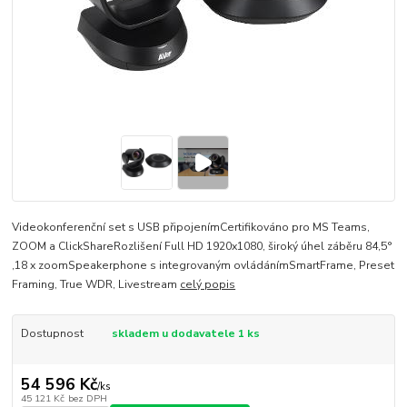
Videokonferenční set s USB připojenímCertifikováno pro MS Teams,
ZOOM a ClickShareRozlišení Full HD 1920x1080, široký úhel záběru 84,5°
,18 x zoomSpeakerphone s integrovaným ovládánímSmartFrame, Preset
Framing, True WDR, Livestream
celý popis
Dostupnost
skladem u dodavatele 1 ks
54 596 Kč
/
ks
45 121 Kč
bez DPH