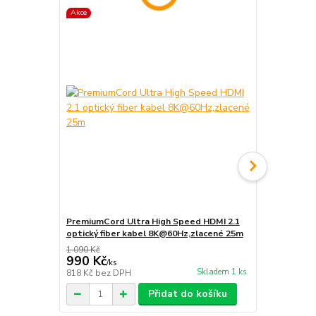
Akce
Akce
PremiumCord Ultra High Speed HDMI 2.1
PremiumCord
optický fiber kabel 8K@60Hz,zlacené 25m
M/M zlacen
1 090 Kč
271 Kč
990 Kč
219 Kč
/
ks
/
ks
Skladem 1 ks
818 Kč
bez DPH
181 Kč
bez 
Přidat do košíku