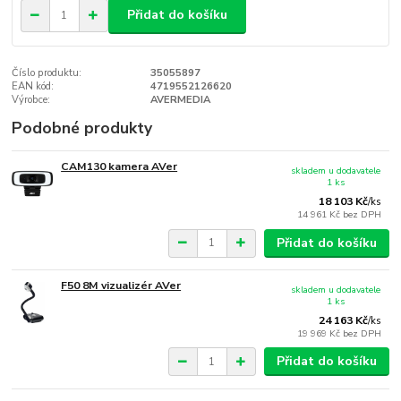
Přidat do košíku
Číslo produktu:
35055897
EAN kód:
4719552126620
Výrobce:
AVERMEDIA
Podobné produkty
CAM130 kamera AVer
skladem u dodavatele
1 ks
18 103 Kč
/
ks
14 961 Kč
bez DPH
Přidat do košíku
F50 8M vizualizér AVer
skladem u dodavatele
1 ks
24 163 Kč
/
ks
19 969 Kč
bez DPH
Přidat do košíku