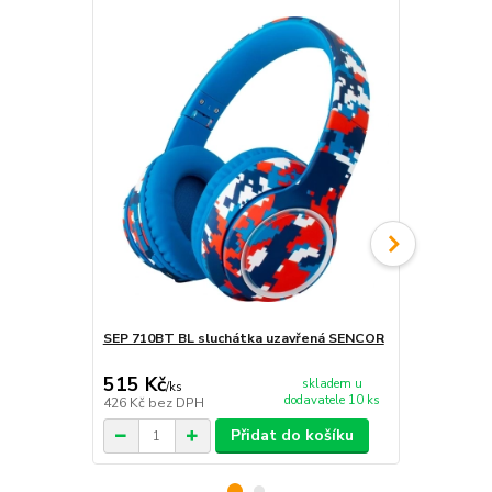
SEP 710BT BL sluchátka uzavřená SENCOR
SEP 710BT 
SENCOR
515 Kč
515 Kč
skladem u
/
ks
/
ks
dodavatele 10 ks
426 Kč
bez DPH
426 Kč
bez 
Přidat do košíku