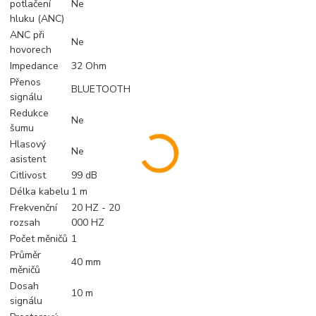
potlačení
Ne
hluku (ANC)
ANC při
Ne
hovorech
Impedance
32 Ohm
Přenos
BLUETOOTH
signálu
Redukce
Ne
šumu
Hlasový
Ne
asistent
Citlivost
99 dB
Délka kabelu
1 m
Frekvenční
20 HZ - 20
rozsah
000 HZ
Počet měničů
1
Průměr
40 mm
měničů
Dosah
10 m
signálu