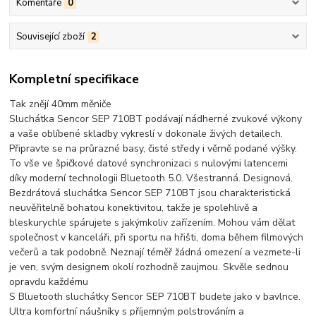
Komentáře
0
Související zboží
2
Kompletní specifikace
Tak znějí 40mm měniče
Sluchátka Sencor SEP 710BT podávají nádherné zvukové výkony
a vaše oblíbené skladby vykreslí v dokonale živých detailech.
Připravte se na průrazné basy, čisté středy i věrně podané výšky.
To vše ve špičkové datové synchronizaci s nulovými latencemi
díky moderní technologii Bluetooth 5.0. Všestranná. Designová.
Bezdrátová sluchátka Sencor SEP 710BT jsou charakteristická
neuvěřitelně bohatou konektivitou, takže je spolehlivě a
bleskurychle spárujete s jakýmkoliv zařízením. Mohou vám dělat
společnost v kanceláři, při sportu na hřišti, doma během filmových
večerů a tak podobně. Neznají téměř žádná omezení a vezmete-li
je ven, svým designem okolí rozhodně zaujmou. Skvěle sednou
opravdu každému
S Bluetooth sluchátky Sencor SEP 710BT budete jako v bavlnce.
Ultra komfortní náušníky s příjemným polstrováním a