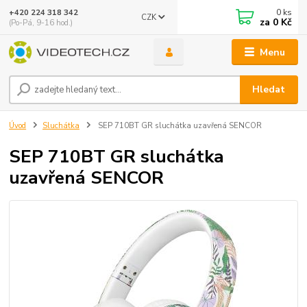
0
ks
+420 224 318 342
CZK
za
0 Kč
(Po-Pá, 9-16 hod.)
Menu
Hledat
Úvod
Sluchátka
SEP 710BT GR sluchátka uzavřená SENCOR
SEP 710BT GR sluchátka
uzavřená SENCOR