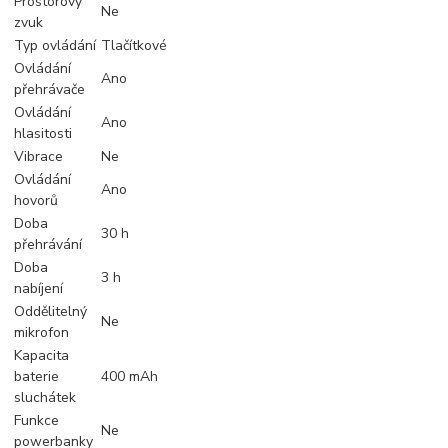
Prostorový
Ne
zvuk
Typ ovládání
Tlačítkové
Ovládání
Ano
přehrávače
Ovládání
Ano
hlasitosti
Vibrace
Ne
Ovládání
Ano
hovorů
Doba
30 h
přehrávání
Doba
3 h
nabíjení
Oddělitelný
Ne
mikrofon
Kapacita
baterie
400 mAh
sluchátek
Funkce
Ne
powerbanky