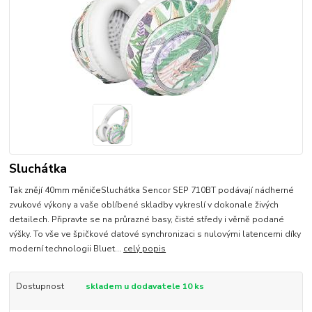
Sluchátka
Tak znějí 40mm měničeSluchátka Sencor SEP 710BT podávají nádherné
zvukové výkony a vaše oblíbené skladby vykreslí v dokonale živých
detailech. Připravte se na průrazné basy, čisté středy i věrně podané
výšky. To vše ve špičkové datové synchronizaci s nulovými latencemi díky
moderní technologii Bluet...
celý popis
Dostupnost
skladem u dodavatele 10 ks