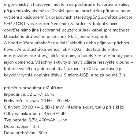
ergonomickým hlavovým mostem se postarají o ty správné kulisy
při jakémkoliv okamžiku. Divoký gaming, procházka přírodou nebo
vytržení z každodenních pracovních stereotypů? Sluchátka Sencor
SEP 710BT vás zaručeně vezmou za srdce. V balení s nimi
obdržíte mimo jiné i ochranné pouzdro a Jack kabel (pro možnost
klasického drátového poslechu). Stačí jediné klepnutí...
A hned můžete přeskočit na další skladbu nebo přijmout příchozí
hovor. Ano, sluchátka Sencor SEP 710BT dostala do vínku
integrované mikrofony, takže streamy a handsfree telefonáty jsou
jejich doménou. Všechny aktivity si navíc užijete nezvykle dlouho –
baterie vydrží na jedno nabití až luxusních 30 h a současně ji
kdykoliv rychlé doplníte šťávu. S micro-USB, a to za pouhé 3 h.
průměr reproduktoru: Ø 40 mm
Impedance: 32 Ω +/- 10 %
Frekvenční rozsah: 20 Hz - 20 kHz
Citlivost: 99 dB +/- 2 dB /1 mW (hladina akust. tlaku při 1 kHz)
Citlivost mikrofonu: -45 dB±2dB
Typ baterie: 3,7V, 400mAh Li-ion
Doba nabíjení: 3 h
Doba přehrávání: 30 h