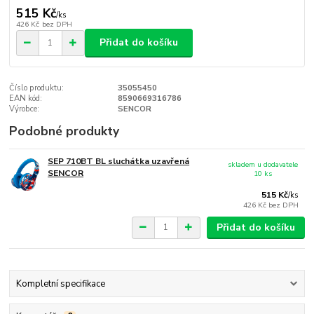
515 Kč
/
ks
426 Kč
bez DPH
Přidat do košíku
Číslo produktu:
35055450
EAN kód:
8590669316786
Výrobce:
SENCOR
Podobné produkty
SEP 710BT BL sluchátka uzavřená
skladem u dodavatele
SENCOR
10 ks
515 Kč
/
ks
426 Kč
bez DPH
Přidat do košíku
Kompletní specifikace