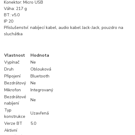
Konektor: Micro USB
Váha: 217 g
BT: v5.0
IP 20
Příslušenství: nabíjecí kabel, audio kabel Jack-Jack, pouzdro na
sluchátka
Vlastnost
Hodnota
Vypínač
Ne
Druh
Oblouková
Připojení
Bluetooth
Bezdrátový
Ne
Mikrofon
Integrovaný
Bezdrátové
Ne
nabíjení
Typ
Uzavřená
konstrukce
Verze BT
5.0
Aktivní