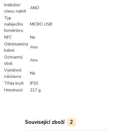
Indikátor
ANO
stavu nabití
Typ
nabíjecího
MICRO USB
konektoru
NFC
Ne
Odnímatelný
Ano
kabel
Ochranný
Ano
obal
Výměnné
Ne
nástavce
Třída krytí
IP20
Hmotnost
217 g
Související zboží
2