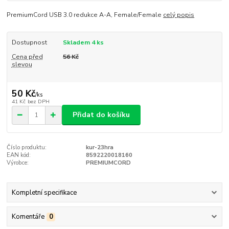
PremiumCord USB 3.0 redukce A-A, Female/Female
celý popis
Dostupnost
Skladem 4 ks
Cena před
56 Kč
slevou
50 Kč
/
ks
41 Kč
bez DPH
Přidat do košíku
Číslo produktu:
kur-23hra
EAN kód:
8592220018160
Výrobce:
PREMIUMCORD
Kompletní specifikace
Komentáře
0