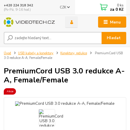
0
ks
+420 224 318 342
CZK
za
0 Kč
(Po-Pá, 9-16 hod.)
Menu
Hledat
Úvod
USB kabely a konektory
Konektory, redukce
PremiumCord USB
3.0 redukce A-A, Female/Female
PremiumCord USB 3.0 redukce A-
A, Female/Female
Akce