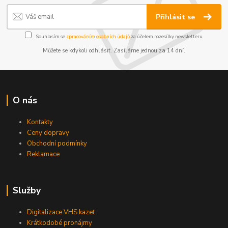
Přihlásit se
Souhlasím se
zpracováním osobních údajů
za účelem rozesílky newsletteru.
Můžete se kdykoli odhlásit. Zasíláme jednou za 14 dní.
O nás
Kontakty
Ceny dopravy
Obchodní podmínky
Reklamace
Služby
Digitalizace VHS kazet
Krátkodobé pronájmy