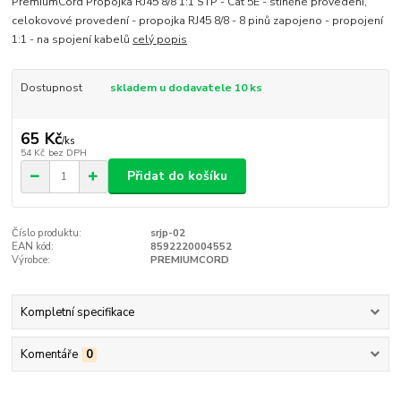
PremiumCord Propojka RJ45 8/8 1:1 STP - Cat 5E - stíněné provedení,
celokovové provedení - propojka RJ45 8/8 - 8 pinů zapojeno - propojení
1:1 - na spojení kabelů
celý popis
Dostupnost
skladem u dodavatele 10 ks
65 Kč
/
ks
54 Kč
bez DPH
Přidat do košíku
Číslo produktu:
srjp-02
EAN kód:
8592220004552
Výrobce:
PREMIUMCORD
Kompletní specifikace
Komentáře
0