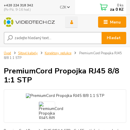
0
ks
+420 224 318 342
CZK
za
0 Kč
(Po-Pá, 9-16 hod.)
Menu
Hledat
Úvod
Síťové kabely
Konektory, redukce
PremiumCord Propojka RJ45
8/8 1:1 STP
PremiumCord Propojka RJ45 8/8
1:1 STP