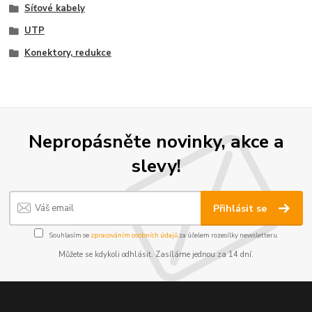
Síťové kabely
UTP
Konektory, redukce
Nepropásněte novinky, akce a
slevy!
Přihlásit se
Souhlasím se
zpracováním osobních údajů
za účelem rozesílky newsletteru.
Můžete se kdykoli odhlásit. Zasíláme jednou za 14 dní.