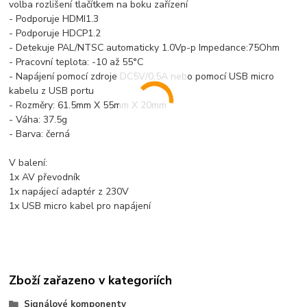
volba rozlišení tlačítkem na boku zařízení
- Podporuje HDMI1.3
- Podporuje HDCP1.2
- Detekuje PAL/NTSC automaticky 1.0Vp-p Impedance:75Ohm
- Pracovní teplota: -10 až 55°C
- Napájení pomocí zdroje DC5V/0,5A nebo pomocí USB micro
kabelu z USB portu
- Rozměry: 61.5mm X 55mm X 20mm
- Váha: 37.5g
- Barva: černá
V balení:
1x AV převodník
1x napájecí adaptér z 230V
1x USB micro kabel pro napájení
Zboží zařazeno v kategoriích
Signálové komponenty