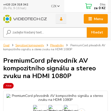
0
ks
+420 224 318 342
CZK
za
0 Kč
(Po-Pá, 9-16 hod.)
Menu
Hledat
Úvod
Signálové komponenty
Převodníky
PremiumCord převodník AV
kompozitního signálu a stereo zvuku na HDMI 1080P
PremiumCord převodník AV
kompozitního signálu a stereo
zvuku na HDMI 1080P
Akce