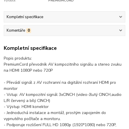
Výrobce:
PREMIUMCORD
Kompletní specifikace
Komentáře
0
Kompletní specifikace
Popis produktu:
PremiumCord převodník AV kompozitního signálu a stereo zvuku
na HDMI 1080P nebo 720P
- Převádí signál z AV rozhranní na digitální rozhraní HDMI pro
monitor
- Vstup: AV kompozitní signál 3xCINCH (video-žlutý CINCH,audio
L/R červený a bílý CINCH)
- Výstup: HDMI konektor
- Jednoduchá instalace a montáž, prostým zapojením do
vypnutého počítače a monitoru.
- Podporuje rozlišení FULL HD 1080p (1920*1080) nebo 720P,