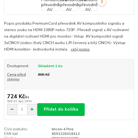
Popis produktu:PremiumCord převodník AV kompozitního signálu a
stereo zvuku na HDMI 1080P nebo 720P- Převádí signál z AV rozhranní
na digitální rozhraní HDMI pro monitor- Vstup: AV kompozitní signál
3xCINCH (video-žlutý CINCH,audio L/R červený a bílý CINCH)- Výstup:
HDMI konektor- Jednoduchá instala...
celý popis
Dostupnost
Skladem 1 ks
Cena před
805 Kč
slevou
724 Kč
/
ks
598 Kč
bez DPH
Přidat do košíku
Číslo produktu:
khcon-47hra
EAN kód:
8592220018412