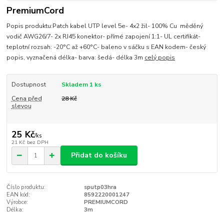
PremiumCord
Popis produktu:Patch kabel UTP level 5e- 4x2 žil- 100% Cu měděný
vodič AWG26/7- 2x RJ45 konektor- přímé zapojení 1:1- UL certifikát-
teplotní rozsah: -20°C až +60°C- baleno v sáčku s EAN kodem- český
popis, vyznačená délka- barva: šedá- délka 3m
celý popis
Dostupnost
Skladem 1 ks
Cena před
28 Kč
slevou
25 Kč
/
ks
21 Kč
bez DPH
Přidat do košíku
Číslo produktu:
sputp03hra
EAN kód:
8592220001247
Výrobce:
PREMIUMCORD
Délka:
3m