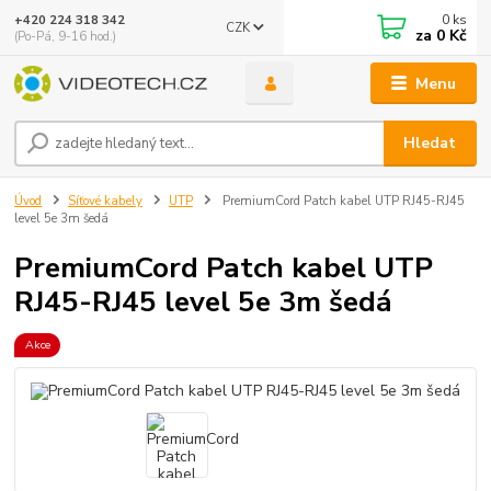
0
ks
+420 224 318 342
CZK
za
0 Kč
(Po-Pá, 9-16 hod.)
Menu
Hledat
Úvod
Síťové kabely
UTP
PremiumCord Patch kabel UTP RJ45-RJ45
level 5e 3m šedá
PremiumCord Patch kabel UTP
RJ45-RJ45 level 5e 3m šedá
Akce