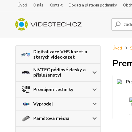
Úvod
O nás
Kontakt
Dodací a platební podmínky
Obch
Úvod
S
Digitalizace VHS kazet a
starých videokazet
Prem
NIVTEC pódiové desky a
příslušenství
Pronájem techniky
Výprodej
Paměťová média