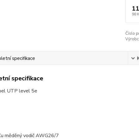
11
98 
Číslo p
Výrobc
etní specifikace
tní specifikace
bel UTP level 5e
Cu měděný vodič AWG26/7