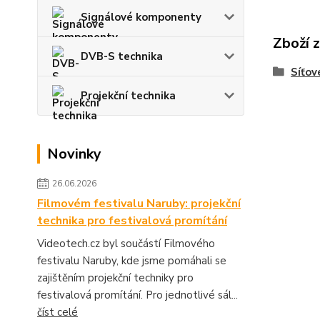
Signálové komponenty
Zboží 
DVB-S technika
Síťov
Projekční technika
Novinky
26.06.2026
Filmovém festivalu Naruby: projekční
technika pro festivalová promítání
Videotech.cz byl součástí Filmového
festivalu Naruby, kde jsme pomáhali se
zajištěním projekční techniky pro
festivalová promítání. Pro jednotlivé sál...
číst celé