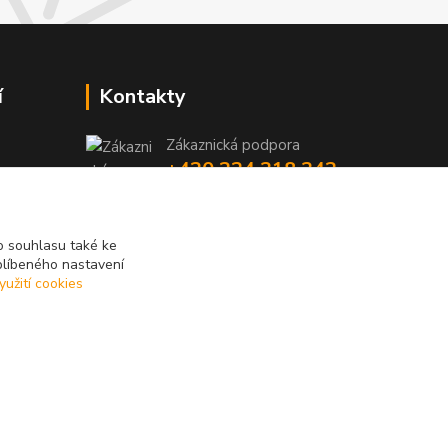
í
Kontakty
Zákaznická podpora
+420 224 318 342
y
niky
(Po-Pá, 9-16 hod.)
iky
info@videotech.cz
 souhlasu také ke
blíbeného nastavení
yužití cookies
Vytvořeno na
Eshop-rychle.cz