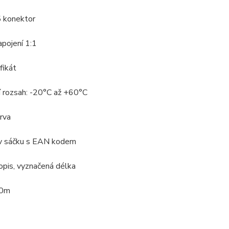
5 konektor
apojení 1:1
fikát
í rozsah: -20°C až +60°C
arva
 v sáčku s EAN kodem
opis, vyznačená délka
10m