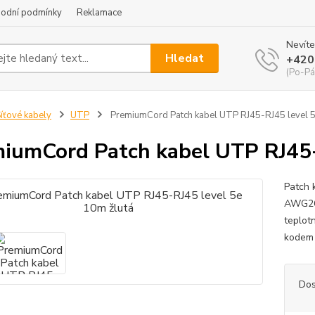
odní podmínky
Reklamace
Nevíte
Hledat
+420
(Po-Pá
íťové kabely
UTP
PremiumCord Patch kabel UTP RJ45-RJ45 level 5
iumCord Patch kabel UTP RJ45-
Patch 
AWG26/
teplot
kodem 
Dos