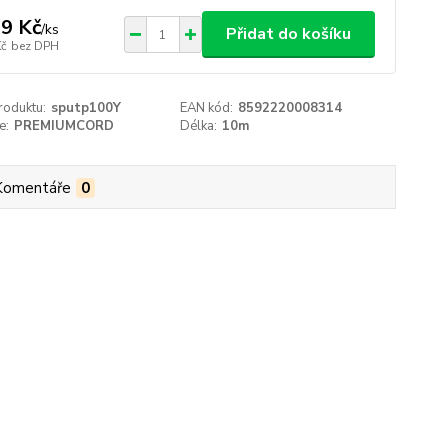
9 Kč
/
ks
Přidat do košíku
Kč
bez DPH
roduktu:
sputp100Y
EAN kód:
8592220008314
e:
PREMIUMCORD
Délka:
10m
Komentáře
0