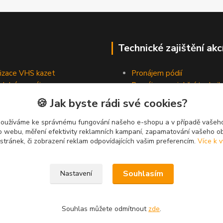
Technické zajištění akc
lizace VHS kazet
Pronájem pódií
odobé pronájmy
Pronájem projekční technik
Pronájem osvětlovací tech
🍪 Jak byste rádi své cookies?
Pronájem ozvučovací techn
používáme ke správnému fungování našeho e-shopu a v případě vašeho
k o webu, měření efektivity reklamních kampaní, zapamatování vašeho o
 stránek, či zobrazení reklam odpovídajících vašim preferencím.
Více k v
Souhlasím
Nastavení
Souhlas můžete odmítnout
zde
.