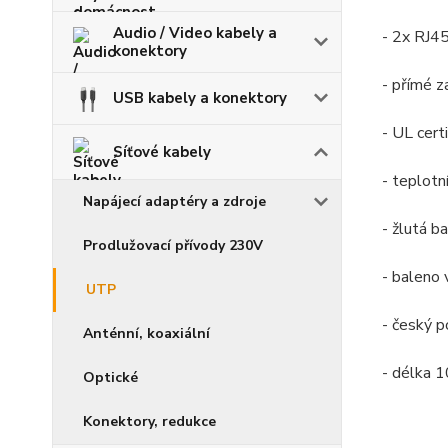
Audio / Video kabely a
- 2x RJ4
konektory
- přímé z
USB kabely a konektory
- UL certi
Síťové kabely
- teplotn
Napájecí adaptéry a zdroje
- žlutá b
Prodlužovací přívody 230V
- baleno
UTP
- český p
Anténní, koaxiální
- délka 
Optické
Konektory, redukce