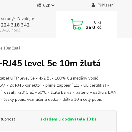
Přihlášení
CZK
 si rady? Zavolejte.
0
ks
 224 318 342
za
0 Kč
, 9-16 hod.)
e 10m žlutá
RJ45 level 5e 10m žlutá
kabel UTP level 5e - 4x2 žil - 100% Cu měděný vodič
7 - 2x RJ45 konektor - přímé zapojení 1:1 - UL certifikát -
ní rozsah: -20°C až +60°C - žlutá barva - baleno v sáčku s EAN
- český popis, vyznačená délka - délka 10m
celý popis
tupnost
skladem u dodavatele 10 ks