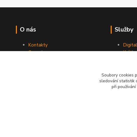
O nás
Služby
Kontakty
Digita
Ceny dopravy
Krátk
Obchodní podmínky
Reklamace
Soubory cookies 
sledování statisti
při používání