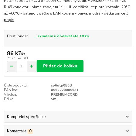
Patch kabel UTP CAT6 - 100% Cu měděný vodič AWG26/7 - 4x2 žil - 2x
RJ45 konektor - přímé zapojení 1:1 - UL certifikát - teplotní rozsah: -20°C
až +60°C - baleno v sáčku s EAN kodem - barva: modrá - délka 5m
celý
popis
Dostupnost
skladem u dodavatele 10 ks
86 Kč
/
ks
71 Kč
bez DPH
Přidat do košíku
Číslo produktu:
sp6utp050B
EAN kód:
8592220005931
Výrobce:
PREMIUMCORD
Délka:
5m
Kompletní specifikace
Komentáře
0