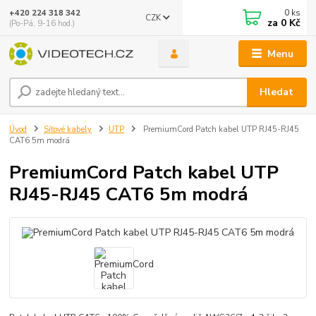
0
ks
+420 224 318 342
CZK
za
0 Kč
(Po-Pá, 9-16 hod.)
Menu
Hledat
Úvod
Síťové kabely
UTP
PremiumCord Patch kabel UTP RJ45-RJ45
CAT6 5m modrá
PremiumCord Patch kabel UTP
RJ45-RJ45 CAT6 5m modrá