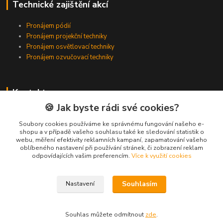
Technické zajištění akcí
Pronájem pódií
Pronájem projekční techniky
Pronájem osvětlovací techniky
Pronájem ozvučovací techniky
Kontakty
🍪 Jak byste rádi své cookies?
Zákaznická podpora
+420 224 318 342
Soubory cookies používáme ke správnému fungování našeho e-
shopu a v případě vašeho souhlasu také ke sledování statistik o
(Po-Pá, 9-16 hod.)
webu, měření efektivity reklamních kampaní, zapamatování vašeho
oblíbeného nastavení při používání stránek, či zobrazení reklam
info@videotech.cz
odpovídajících vašim preferencím.
Více k využití cookies
Souhlasím
Nastavení
Souhlas můžete odmítnout
zde
.
Vytvořeno na
Eshop-rychle.cz