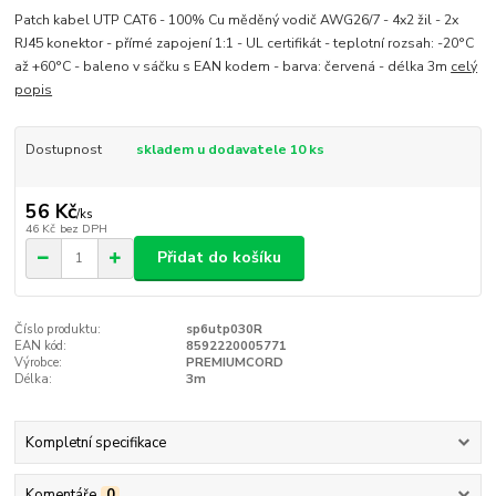
Patch kabel UTP CAT6 - 100% Cu měděný vodič AWG26/7 - 4x2 žil - 2x
RJ45 konektor - přímé zapojení 1:1 - UL certifikát - teplotní rozsah: -20°C
až +60°C - baleno v sáčku s EAN kodem - barva: červená - délka 3m
celý
popis
Dostupnost
skladem u dodavatele 10 ks
56 Kč
/
ks
46 Kč
bez DPH
Přidat do košíku
Číslo produktu:
sp6utp030R
EAN kód:
8592220005771
Výrobce:
PREMIUMCORD
Délka:
3m
Kompletní specifikace
Komentáře
0