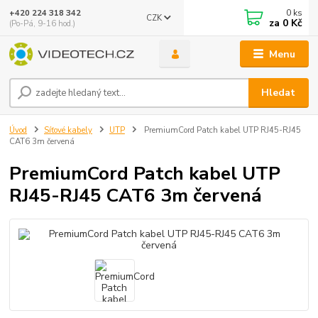
0
ks
+420 224 318 342
CZK
za
0 Kč
(Po-Pá, 9-16 hod.)
Menu
Hledat
Úvod
Síťové kabely
UTP
PremiumCord Patch kabel UTP RJ45-RJ45
CAT6 3m červená
PremiumCord Patch kabel UTP
RJ45-RJ45 CAT6 3m červená