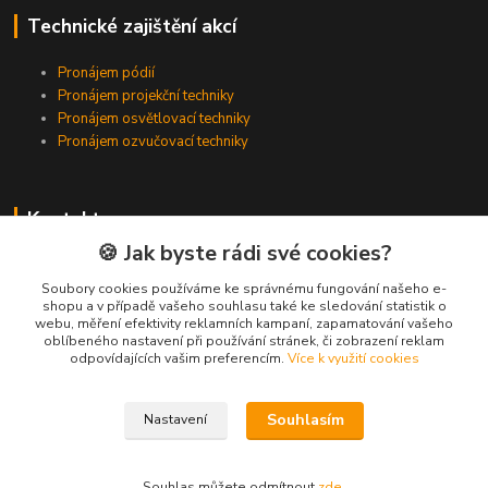
Technické zajištění akcí
Pronájem pódií
Pronájem projekční techniky
Pronájem osvětlovací techniky
Pronájem ozvučovací techniky
Kontakty
🍪 Jak byste rádi své cookies?
Zákaznická podpora
+420 224 318 342
Soubory cookies používáme ke správnému fungování našeho e-
shopu a v případě vašeho souhlasu také ke sledování statistik o
(Po-Pá, 9-16 hod.)
webu, měření efektivity reklamních kampaní, zapamatování vašeho
oblíbeného nastavení při používání stránek, či zobrazení reklam
info@videotech.cz
odpovídajících vašim preferencím.
Více k využití cookies
Souhlasím
Nastavení
Souhlas můžete odmítnout
zde
.