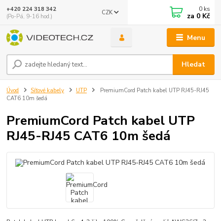
0
ks
+420 224 318 342
CZK
za
0 Kč
(Po-Pá, 9-16 hod.)
Menu
Hledat
Úvod
Síťové kabely
UTP
PremiumCord Patch kabel UTP RJ45-RJ45
CAT6 10m šedá
PremiumCord Patch kabel UTP
RJ45-RJ45 CAT6 10m šedá