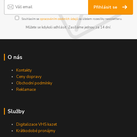
Přihlásit se
Souhlasím se
zpracováním osobních údajů
za účelem rozesílky newsletteru.
Můžete se kdykoli odhlásit. Zasíláme jednou za 14 dní.
O nás
Kontakty
Ceny dopravy
Obchodní podmínky
Reklamace
Služby
Digitalizace VHS kazet
Krátkodobé pronájmy