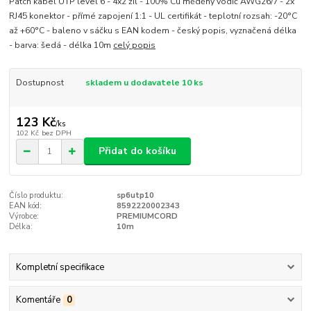
Patch kabel UTP level 6 - 4x2 žil - 100% Cu měděný vodič AWG26/7 - 2x
RJ45 konektor - přímé zapojení 1:1 - UL certifikát - teplotní rozsah: -20°C
až +60°C - baleno v sáčku s EAN kodem - český popis, vyznačená délka
- barva: šedá - délka 10m
celý popis
Dostupnost
skladem u dodavatele 10 ks
123 Kč
/
ks
102 Kč
bez DPH
Přidat do košíku
Číslo produktu:
sp6utp10
EAN kód:
8592220002343
Výrobce:
PREMIUMCORD
Délka:
10m
Kompletní specifikace
Komentáře
0