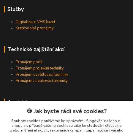
Služby
Digitalizace VHS kazet
Krátkodobé pronájmy
Technické zajištění akcí
Pronájem pódií
Pronájem projekční techniky
Pronájem osvětlovací techniky
Pronájem ozvučovací techniky
Kontakty
🍪 Jak byste rádi své cookies?
Zákaznická podpora
+420 224 318 342
Soubory cookies používáme ke správnému fungování našeho e-
shopu a v případě vašeho souhlasu také ke sledování statistik o
(Po-Pá, 9-16 hod.)
webu, měření efektivity reklamních kampaní, zapamatování vašeho