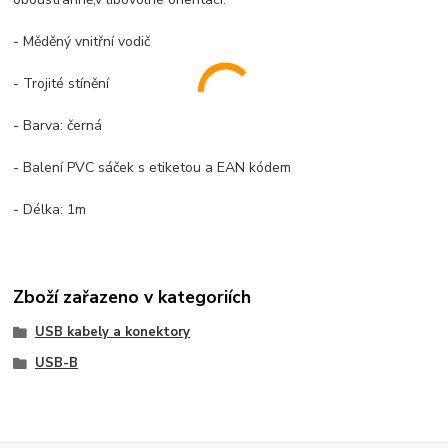
- Měděný vnitřní vodič
- Trojité stínění
- Barva: černá
- Balení PVC sáček s etiketou a EAN kódem
- Délka: 1m
Zboží zařazeno v kategoriích
USB kabely a konektory
USB-B