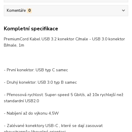
Komentáře
0
Kompletní specifikace
PremiumCord Kabel USB 3.2 konektor C/male - USB 3.0 konektor
B/male, 1m
- První konektor: USB typ C samec
- Druhý konektor: USB 3.0 typ B samec
- Přenosová rychlost: Super-speed 5 Gbit/s, až 10x rychlejší než
standardní USB2.0
- Nabíjení až do výkonu 4,5W
- Zalévané konektory USB-C , které se dají zasouvat
oboustranně,v libovolné orientaci.