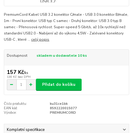
PremiumCord Kabel USB 3.2 konektor C/male - USB 3.0 konektor B/male,
1m - První konektor: USB typ C samec - Druhý konektor: USB 3.0 typ B
samec - Přenosová rychlost: Super-speed 5 Gbit/s, až 10x rychlejší než
standardní USB2.0 - Nabíjení až do výkonu 4,5W - Zalévané konektory
USB-C , které ...
celý popis
Dostupnost
skladem u dodavatele 10 ks
157 Kč
/
ks
130 Kč
bez DPH
Přidat do košíku
Číslo produktu:
ku31ce1bk
EAN kód:
8592220015077
Výrobce:
PREMIUMCORD
Kompletní specifikace