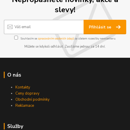
slevy!
Přihlásit se
Souhlasím se
zpracováním osobních údajů
za účelem rozesílky newsletteru.
Můžete se kdykoli odhlásit. Zasíláme jednou za 14 dní.
O nás
Kontakty
Ceny dopravy
Obchodní podmínky
Reklamace
Služby