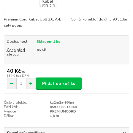
PremiumCord Kabel USB 2.0, A-B mini, 5pinů, konektor do úhlu 90°, 1.8m
celý popis
Dostupnost
Skladem 1 ks
Cena před
45 Kč
slevou
40 Kč
/
ks
33 Kč
bez DPH
Přidat do košíku
Číslo produktu:
ku2m2a-90hra
EAN kód:
8592220016968
Výrobce:
PREMIUMCORD
Délka:
1,8 m