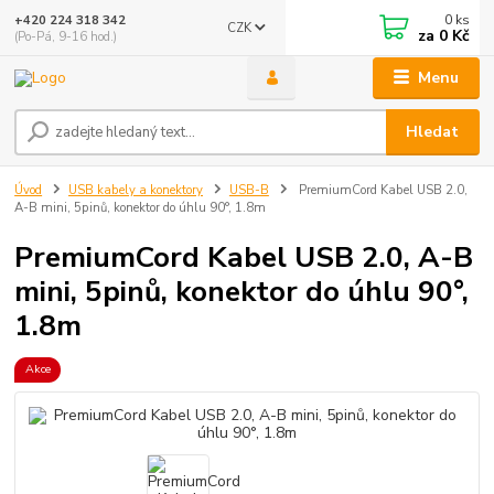
0
ks
+420 224 318 342
CZK
za
0 Kč
(Po-Pá, 9-16 hod.)
Menu
Hledat
Úvod
USB kabely a konektory
USB-B
PremiumCord Kabel USB 2.0,
A-B mini, 5pinů, konektor do úhlu 90°, 1.8m
PremiumCord Kabel USB 2.0, A-B
mini, 5pinů, konektor do úhlu 90°,
1.8m
Akce