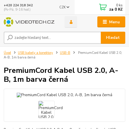
0
ks
+420 224 318 342
CZK
za
0 Kč
(Po-Pá, 9-16 hod.)
Menu
Hledat
Úvod
USB kabely a konektory
USB-B
PremiumCord Kabel USB 2.0,
A-B, 1m barva černá
PremiumCord Kabel USB 2.0, A-
B, 1m barva černá