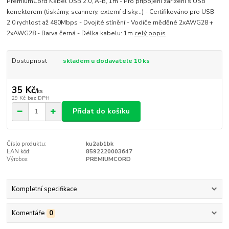
PremiumCord Kabel USB 2.0, A-B, 1m - Pro připojení zařízení s USB
konektorem (tiskárny, scannery, externí disky...) - Certifikováno pro USB
2.0 rychlost až 480Mbps - Dvojité stínění - Vodiče měděné 2xAWG28 +
2xAWG28 - Barva černá - Délka kabelu: 1m
celý popis
Dostupnost
skladem u dodavatele 10 ks
35 Kč
/
ks
29 Kč
bez DPH
Přidat do košíku
Číslo produktu:
ku2ab1bk
EAN kód:
8592220003647
Výrobce:
PREMIUMCORD
Kompletní specifikace
Komentáře
0