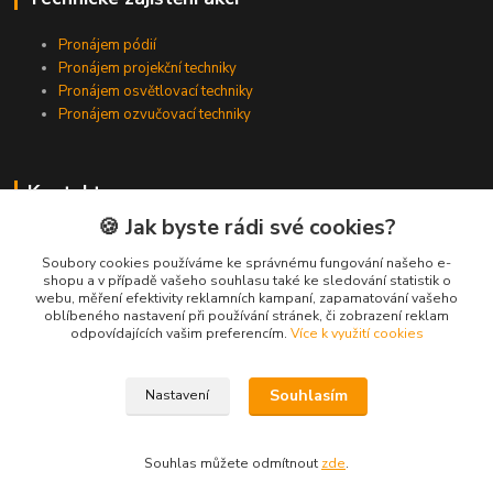
Pronájem pódií
Pronájem projekční techniky
Pronájem osvětlovací techniky
Pronájem ozvučovací techniky
Kontakty
🍪 Jak byste rádi své cookies?
Zákaznická podpora
+420 224 318 342
Soubory cookies používáme ke správnému fungování našeho e-
shopu a v případě vašeho souhlasu také ke sledování statistik o
(Po-Pá, 9-16 hod.)
webu, měření efektivity reklamních kampaní, zapamatování vašeho
oblíbeného nastavení při používání stránek, či zobrazení reklam
info@videotech.cz
odpovídajících vašim preferencím.
Více k využití cookies
Souhlasím
Nastavení
Souhlas můžete odmítnout
zde
.
Vytvořeno na
Eshop-rychle.cz