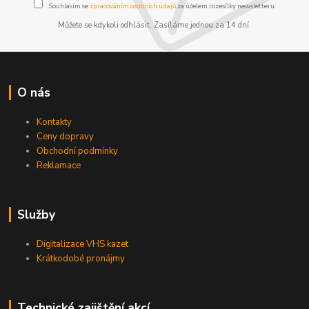
Souhlasím se
zpracováním osobních údajů
za účelem rozesílky newsletteru.
Můžete se kdykoli odhlásit. Zasíláme jednou za 14 dní.
O nás
Kontakty
Ceny dopravy
Obchodní podmínky
Reklamace
Služby
Digitalizace VHS kazet
Krátkodobé pronájmy
Technické zajištění akcí