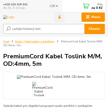
0
ks
+420 224 318 342
CZK
za
0 Kč
(Po-Pá, 9-16 hod.)
Menu
Hledat
Úvod
Audio / Video kabely a konektory
PremiumCord Kabel Toslink M/M,
OD:4mm, 5m
PremiumCord Kabel Toslink M/M,
OD:4mm, 5m
Optický kabel pro digitální propojení audio periférií s vynikajícím