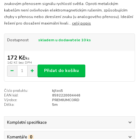
zvukovým přenosem signálu rychlostí světla. Oproti metalickým
kabelům není ovlivňován elektromagnetickým rušením, způsobujícím
chyby v přenosu nebo zkreslení zvuku (u analogového přenosu). Ideální
řešení pro dosažení maximální kvali...
celý popis
Dostupnost
skladem u dodavatele 10 ks
172 Kč
/
ks
142 Kč
bez DPH
Přidat do košíku
Číslo produktu:
kjtos5
EAN kód:
8592220004446
Výrobce:
PREMIUMCORD
Délka:
5m
Kompletní specifikace
Komentáře
0