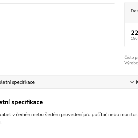
Dos
22
186
Číslo p
Výrobc
etní specifikace
tní specifikace
kabel v černém nebo šedém provedení pro počítač nebo monitor. 
.