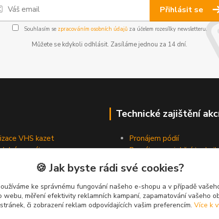
Přihlásit se
Souhlasím se
zpracováním osobních údajů
za účelem rozesílky newsletteru.
Můžete se kdykoli odhlásit. Zasíláme jednou za 14 dní.
Technické zajištění akc
lizace VHS kazet
Pronájem pódií
odobé pronájmy
Pronájem projekční technik
Pronájem osvětlovací tech
🍪 Jak byste rádi své cookies?
Pronájem ozvučovací techn
používáme ke správnému fungování našeho e-shopu a v případě vašeho
k o webu, měření efektivity reklamních kampaní, zapamatování vašeho o
 stránek, či zobrazení reklam odpovídajících vašim preferencím.
Více k v