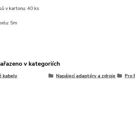
ů v kartonu: 40 ks
belu: 5m
zařazeno v kategoriích
é kabely
Napájecí adaptéry a zdroje
Pro 