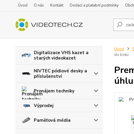
Úvod
O nás
Kontakt
Dodací a platební podmínky
Obch
Úvod
S
Digitalizace VHS kazet a
do boku
starých videokazet
Prem
NIVTEC pódiové desky a
příslušenství
úhlu
Pronájem techniky
Výprodej
Paměťová média