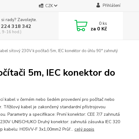
Přihlášení
CZK
 si rady? Zavolejte.
0
ks
 224 318 342
za
0 Kč
, 9-16 hod.)
el síťový 230V k počítači 5m, IEC konektor do úhlu 90° zahnutý
čítači 5m, IEC konektor do
cí kabel v černém nebo šedém provedení pro počítač nebo
r. Třížilový kabel je zakončený standardní přístrojovou
kou. Parametry a specifikace: První konektor: CEE 7/7 zahnutá
e 230V UNISCHUKO Druhý konektor: zahnutá zásuvka IEC 320
p kabelu: H05VV-F 3x1,00mm2 Průř...
celý popis