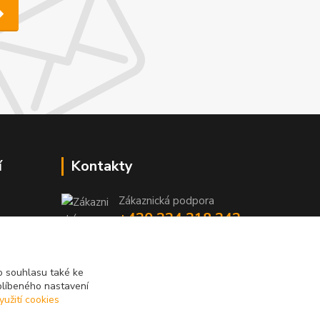
í
Kontakty
Zákaznická podpora
+420 224 318 342
y
niky
(Po-Pá, 9-16 hod.)
iky
info@videotech.cz
 souhlasu také ke
blíbeného nastavení
yužití cookies