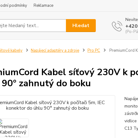
odní podmínky
Reklamace
Nevíte
Hledat
+420
(Po-Pá
íťové kabely
Napájecí adaptéry a zdroje
Pro PC
PremiumCord Kab
iumCord Kabel síťový 230V k po
 90° zahnutý do boku
Napáje
monito
zástrč
vidlic
C13 Ty