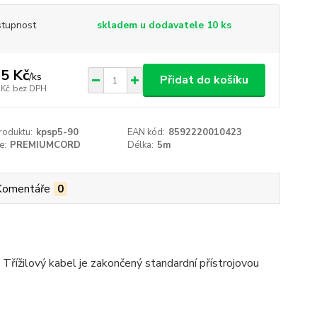
tupnost
skladem u dodavatele 10 ks
5 Kč
/
ks
Přidat do košíku
 Kč
bez DPH
roduktu:
kpsp5-90
EAN kód:
8592220010423
e:
PREMIUMCORD
Délka:
5m
Komentáře
0
Třížilový kabel je zakončený standardní přístrojovou