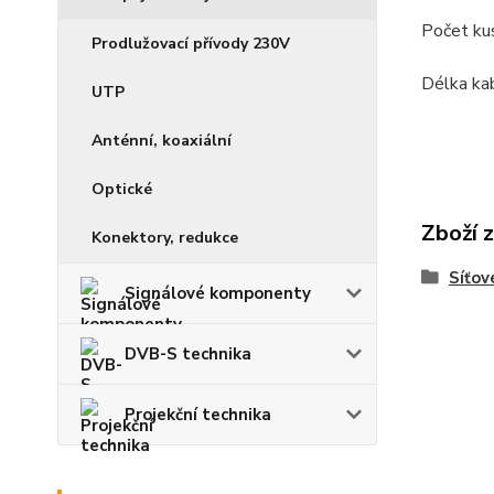
Počet kus
Prodlužovací přívody 230V
Délka ka
UTP
Anténní, koaxiální
Optické
Zboží 
Konektory, redukce
Síťov
Signálové komponenty
DVB-S technika
Projekční technika