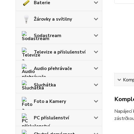
Baterie
Žárovky a svítilny
Sodastream
Televize a příslušenství
Audio přehrávače
Kompl
Sluchátka
Komple
Foto a Kamery
Napájecí 
PC příslušenství
zástrčkou