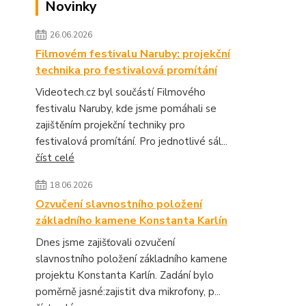
Novinky
26.06.2026
Filmovém festivalu Naruby: projekční
technika pro festivalová promítání
Videotech.cz byl součástí Filmového
festivalu Naruby, kde jsme pomáhali se
zajištěním projekční techniky pro
festivalová promítání. Pro jednotlivé sál...
číst celé
18.06.2026
Ozvučení slavnostního položení
základního kamene Konstanta Karlín
Dnes jsme zajišťovali ozvučení
slavnostního položení základního kamene
projektu Konstanta Karlín. Zadání bylo
poměrně jasné:zajistit dva mikrofony, p...