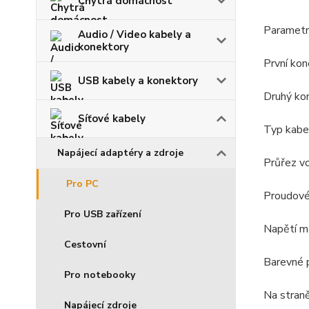
Chytrá domácnost
Parametry
Audio / Video kabely a
konektory
První ko
USB kabely a konektory
Druhý ko
Síťové kabely
Typ kab
Napájecí adaptéry a zdroje
Průřez v
Pro PC
Proudové
Pro USB zařízení
Napětí m
Cestovní
Barevné 
Pro notebooky
Na straně
Napájecí zdroje