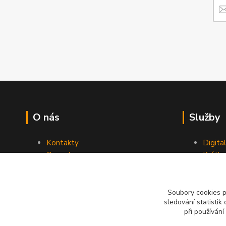
O nás
Služby
Kontakty
Digita
Ceny dopravy
Krátk
Obchodní podmínky
Reklamace
Soubory cookies 
sledování statisti
při používání