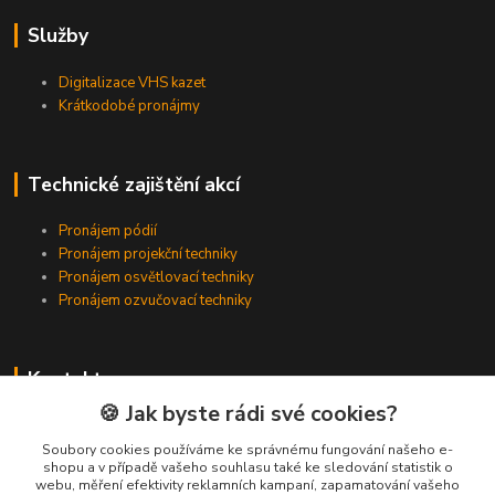
Služby
Digitalizace VHS kazet
Krátkodobé pronájmy
Technické zajištění akcí
Pronájem pódií
Pronájem projekční techniky
Pronájem osvětlovací techniky
Pronájem ozvučovací techniky
Kontakty
🍪 Jak byste rádi své cookies?
Zákaznická podpora
+420 224 318 342
Soubory cookies používáme ke správnému fungování našeho e-
shopu a v případě vašeho souhlasu také ke sledování statistik o
(Po-Pá, 9-16 hod.)
webu, měření efektivity reklamních kampaní, zapamatování vašeho