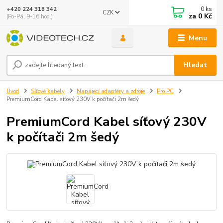
0
ks
+420 224 318 342
CZK
za
0 Kč
(Po-Pá, 9-16 hod.)
Menu
Hledat
Úvod
Síťové kabely
Napájecí adaptéry a zdroje
Pro PC
PremiumCord Kabel síťový 230V k počítači 2m šedý
PremiumCord Kabel síťový 230V
k počítači 2m šedý