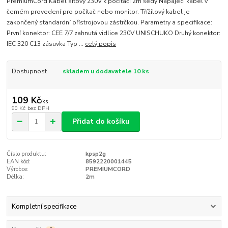
PremiumCord Kabel síťový 230V k počítači 2m šedý Napájecí kabel v
černém provedení pro počítač nebo monitor. Třížilový kabel je
zakončený standardní přístrojovou zástrčkou. Parametry a specifikace:
První konektor: CEE 7/7 zahnutá vidlice 230V UNISCHUKO Druhý konektor:
IEC 320 C13 zásuvka Typ ...
celý popis
Dostupnost
skladem u dodavatele 10 ks
109 Kč
/
ks
90 Kč
bez DPH
Přidat do košíku
Číslo produktu:
kpsp2g
EAN kód:
8592220001445
Výrobce:
PREMIUMCORD
Délka:
2m
Kompletní specifikace