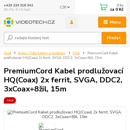
0
ks
+420 224 318 342
CZK
za
0 Kč
(Po-Pá, 9-16 hod.)
Menu
Hledat
Úvod
Audio / Video kabely a konektory
VGA
PremiumCord Kabel
prodlužovací HQ(Coax) 2x ferrit, SVGA, DDC2, 3xCoax+8žil, 15m
PremiumCord Kabel prodlužovací
HQ(Coax) 2x ferrit, SVGA, DDC2,
3xCoax+8žil, 15m
Akce