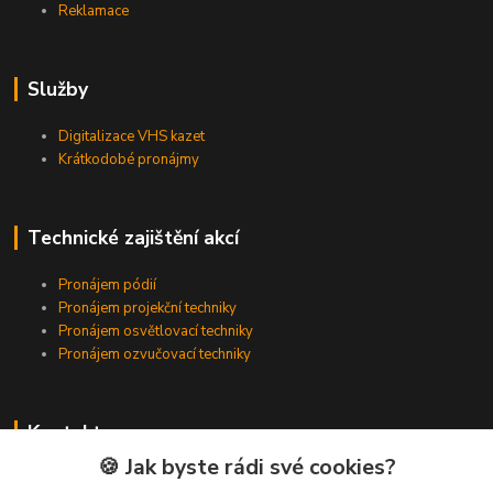
Reklamace
Služby
Digitalizace VHS kazet
Krátkodobé pronájmy
Technické zajištění akcí
Pronájem pódií
Pronájem projekční techniky
Pronájem osvětlovací techniky
Pronájem ozvučovací techniky
Kontakty
🍪 Jak byste rádi své cookies?
Zákaznická podpora