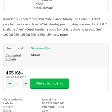
Konektory Canon třířadý 15p Male-Canon třířadý 15p Female, kabel
prodlužovací k monitoru SVGA, vhodný pro monitory s komunikací DDC2,
kvalitní stínění, včetně ferritů na obou koncích, testováno na rozlišení:
1920x1080, 1980x1200, délka 15m
celý popis
Dostupnost
Skladem 1 ks
Cena před
517 Kč
slevou
465 Kč
/
ks
384 Kč
bez DPH
Přidat do košíku
Číslo produktu:
kpvc15hra
EAN kód:
8592220000141
Výrobce:
PREMIUMCORD
Délka:
15m