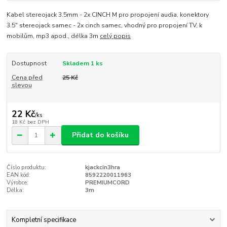
Kabel stereojack 3.5mm - 2x CINCH M pro propojení audia, konektory
3.5" stereojack samec - 2x cinch samec, vhodný pro propojení TV, k
mobilům, mp3 apod., délka 3m
celý popis
Dostupnost
Skladem 1 ks
Cena před
25 Kč
slevou
22 Kč
/
ks
18 Kč
bez DPH
Přidat do košíku
Číslo produktu:
kjackcin3hra
EAN kód:
8592220011963
Výrobce:
PREMIUMCORD
Délka:
3m
Kompletní specifikace