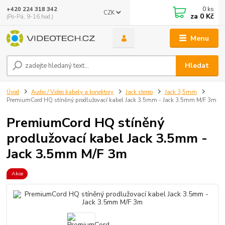
0
ks
+420 224 318 342
CZK
za
0 Kč
(Po-Pá, 9-16 hod.)
Menu
Hledat
Úvod
Audio / Video kabely a konektory
Jack stereo
Jack 3,5mm
PremiumCord HQ stíněný prodlužovací kabel Jack 3.5mm - Jack 3.5mm M/F 3m
PremiumCord HQ stíněný
prodlužovací kabel Jack 3.5mm -
Jack 3.5mm M/F 3m
Akce