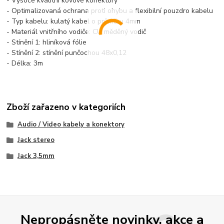
- Vysoce kvalitní kovové konektory
- Optimalizovaná ochrana proti ohybu a flexibilní pouzdro kabelu
- Typ kabelu: kulatý kabel o průměru 4mm
- Materiál vnitřního vodiče: CU měděný vodič
- Stínění 1: hliníková fólie
- Stínění 2: stínění punčochou 48x0,12
- Délka: 3m
Zboží zařazeno v kategoriích
Audio / Video kabely a konektory
Jack stereo
Jack 3,5mm
Nepropásněte novinky, akce a