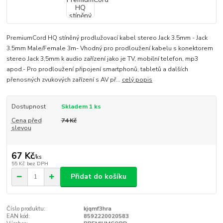
PremiumCord HQ stíněný prodlužovací kabel stereo Jack 3.5mm - Jack
3.5mm Male/Female 3m- Vhodný pro prodloužení kabelu s konektorem
stereo Jack 3,5mm k audio zařízení jako je TV, mobilní telefon, mp3
apod.- Pro prodloužení připojení smartphonů, tabletů a dalších
přenosných zvukových zařízení s AV př...
celý popis
Dostupnost
Skladem 1 ks
Cena před
74 Kč
slevou
67 Kč
/
ks
55 Kč
bez DPH
Přidat do košíku
Číslo produktu:
kjqmf3hra
EAN kód:
8592220020583