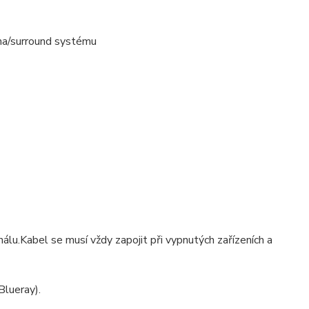
ina/surround systému
álu.Kabel se musí vždy zapojit při vypnutých zařízeních a
Blueray).