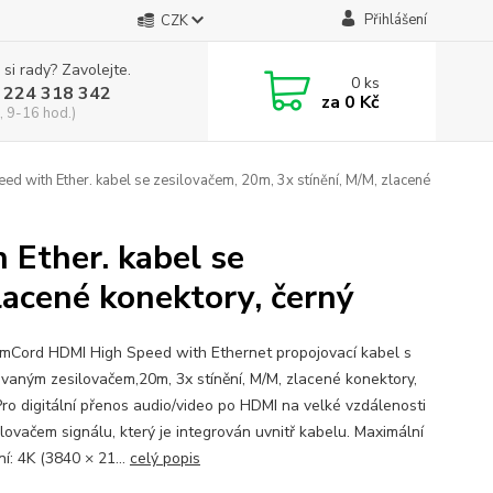
Přihlášení
CZK
 si rady? Zavolejte.
0
ks
 224 318 342
za
0 Kč
, 9-16 hod.)
with Ether. kabel se zesilovačem, 20m, 3x stínění, M/M, zlacené
Ether. kabel se
lacené konektory, černý
mCord HDMI High Speed with Ethernet propojovací kabel s
ovaným zesilovačem,20m, 3x stínění, M/M, zlacené konektory,
Pro digitální přenos audio/video po HDMI na velké vzdálenosti
ilovačem signálu, který je integrován uvnitř kabelu. Maximální
ní: 4K (3840 × 21...
celý popis