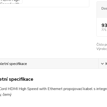
Dos
93
771
Číslo p
Výrobc
etní specifikace
tní specifikace
ord HDMI High Speed with Ethernet propojovací kabel s integr
, černý