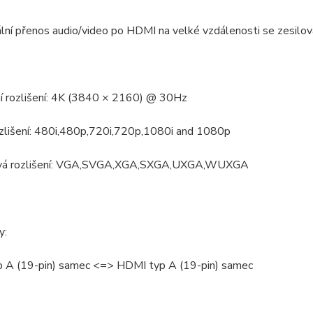
ální přenos audio/video po HDMI na velké vzdálenosti se zesilova
í rozlišení: 4K (3840 × 2160) @ 30Hz
lišení: 480i,480p,720i,720p,1080i and 1080p
ová rozlišení: VGA,SVGA,XGA,SXGA,UXGA,WUXGA
y:
 A (19-pin) samec <=> HDMI typ A (19-pin) samec