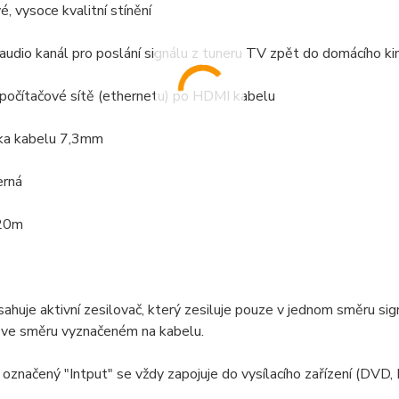
é, vysoce kvalitní stínění
audio kanál pro poslání signálu z tuneru TV zpět do domácího k
 počítačové sítě (ethernetu) po HDMI kabelu
ťka kabelu 7,3mm
erná
 20m
ahuje aktivní zesilovač, který zesiluje pouze v jednom směru sign
 ve směru vyznačeném na kabelu.
označený "Intput" se vždy zapojuje do vysílacího zařízení (DVD, 