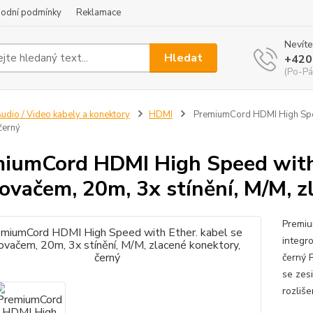
odní podmínky
Reklamace
Nevíte
Hledat
+420
(Po-Pá
udio / Video kabely a konektory
HDMI
PremiumCord HDMI High Speed 
černý
iumCord HDMI High Speed with 
lovačem, 20m, 3x stínění, M/M, z
Premiu
integr
černý 
se zes
rozliše