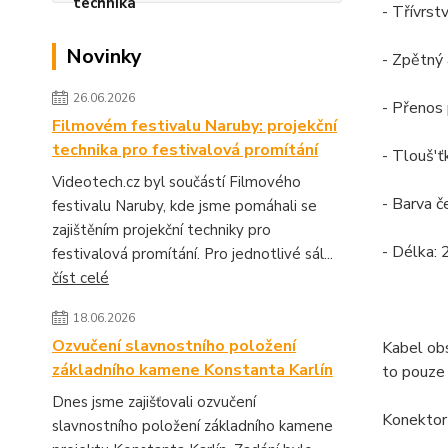
- Třívrstv
Novinky
- Zpětný 
26.06.2026
- Přenos
Filmovém festivalu Naruby: projekční
technika pro festivalová promítání
- Tlouš'
Videotech.cz byl součástí Filmového
- Barva č
festivalu Naruby, kde jsme pomáhali se
zajištěním projekční techniky pro
- Délka:
festivalová promítání. Pro jednotlivé sál...
číst celé
18.06.2026
Ozvučení slavnostního položení
Kabel obs
základního kamene Konstanta Karlín
to pouze
Dnes jsme zajišťovali ozvučení
Konektor 
slavnostního položení základního kamene