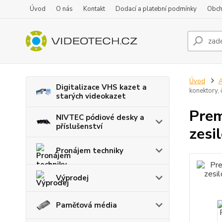
Úvod
O nás
Kontakt
Dodací a platební podmínky
Obch
Úvod
A
Digitalizace VHS kazet a
konektory, 
starých videokazet
Prem
NIVTEC pódiové desky a
příslušenství
zesi
Pronájem techniky
Výprodej
Paměťová média