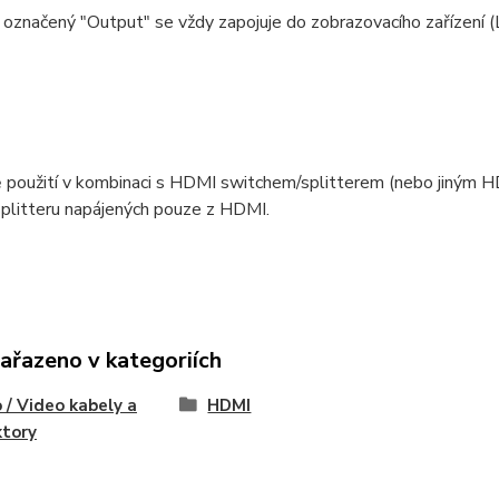
označený "Output" se vždy zapojuje do zobrazovacího zařízení (L
 použití v kombinaci s HDMI switchem/splitterem (nebo jiným H
plitteru napájených pouze z HDMI.
zařazeno v kategoriích
 / Video kabely a
HDMI
ktory