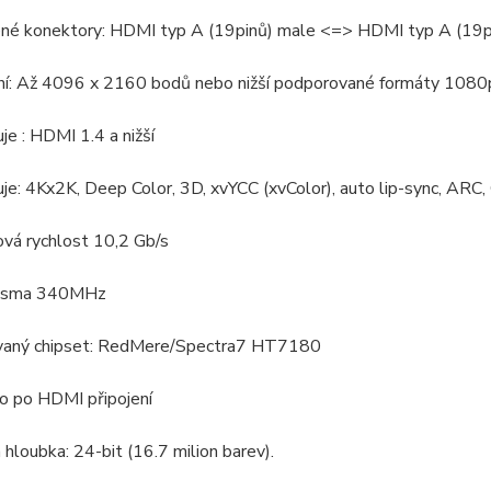
ené konektory: HDMI typ A (19pinů) male <=> HDMI typ A (19p
ení: Až 4096 x 2160 bodů nebo nižší podporované formáty 10
je : HDMI 1.4 a nižší
uje: 4Kx2K, Deep Color, 3D, xvYCC (xvColor), auto lip-sync, A
vá rychlost 10,2 Gb/s
pásma 340MHz
ovaný chipset: RedMere/Spectra7 HT7180
o po HDMI připojení
 hloubka: 24-bit (16.7 milion barev).