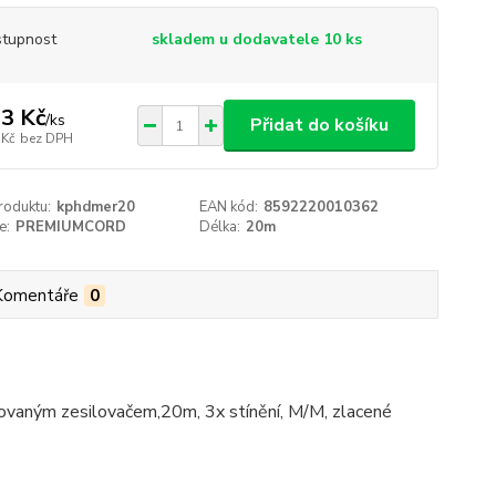
tupnost
skladem u dodavatele 10 ks
3 Kč
/
ks
Přidat do košíku
 Kč
bez DPH
roduktu:
kphdmer20
EAN kód:
8592220010362
e:
PREMIUMCORD
Délka:
20m
Komentáře
0
ovaným zesilovačem,20m, 3x stínění, M/M, zlacené