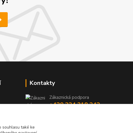
y!
í
Kontakty
Zákaznická podpora
+420 224 318 342
y
niky
(Po-Pá, 9-16 hod.)
iky
info@videotech.cz
 souhlasu také ke
blíbeného nastavení