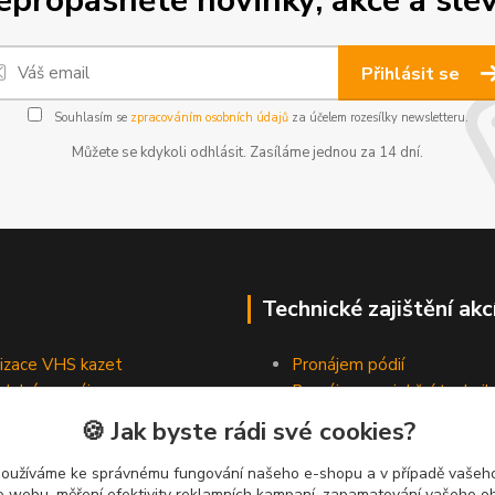
epropásněte novinky, akce a slev
Přihlásit se
Souhlasím se
zpracováním osobních údajů
za účelem rozesílky newsletteru.
Můžete se kdykoli odhlásit. Zasíláme jednou za 14 dní.
Technické zajištění akc
lizace VHS kazet
Pronájem pódií
odobé pronájmy
Pronájem projekční technik
Pronájem osvětlovací tech
🍪 Jak byste rádi své cookies?
Pronájem ozvučovací techn
používáme ke správnému fungování našeho e-shopu a v případě vašeho
k o webu, měření efektivity reklamních kampaní, zapamatování vašeho o