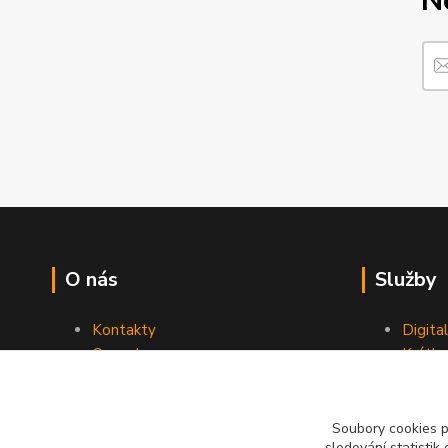
N
O nás
Služby
Kontakty
Digita
Ceny dopravy
Krátk
Obchodní podmínky
Reklamace
Soubory cookies 
sledování statisti