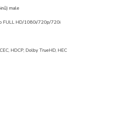
inů) male
80p FULL HD/1080i/720p/720i
RC, CEC, HDCP, Dolby TrueHD, HEC