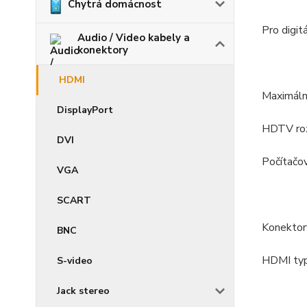
Chytrá domácnost
Pro digit
Audio / Video kabely a
konektory
HDMI
Maximáln
DisplayPort
HDTV roz
DVI
Počítač
VGA
SCART
Konektor
BNC
HDMI typ
S-video
Jack stereo