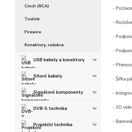
Cinch (RCA)
- Pozlac
Toslink
- Rozliš
Firewire
- Podporu
Konektory, redukce
- Podpor
USB kabely a konektory
- Přenoso
Síťové kabely
- Šířka 
Signálové komponenty
- Integr
- 3D vide
DVB-S technika
- Barevná
Projekční technika