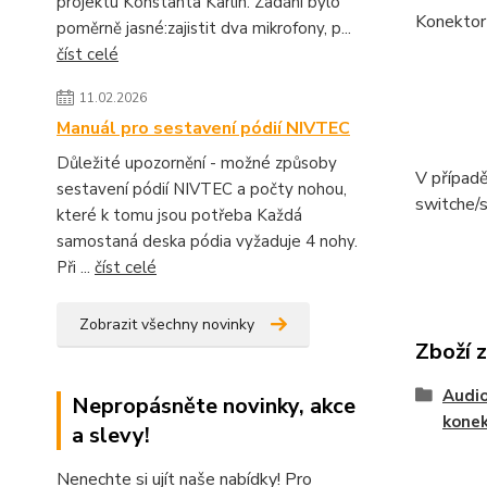
projektu Konstanta Karlín. Zadání bylo
Konektor 
poměrně jasné:zajistit dva mikrofony, p...
číst celé
11.02.2026
Manuál pro sestavení pódií NIVTEC
Důležité upozornění - možné způsoby
V případě
sestavení pódií NIVTEC a počty nohou,
switche/s
které k tomu jsou potřeba Každá
samostaná deska pódia vyžaduje 4 nohy.
Při ...
číst celé
Zobrazit všechny novinky
Zboží 
Audio
Nepropásněte novinky, akce
kone
a slevy!
Nenechte si ujít naše nabídky! Pro