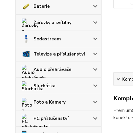
Baterie
Žárovky a svítilny
Sodastream
Televize a příslušenství
Audio přehrávače
Kompl
Sluchátka
Komple
Foto a Kamery
PremiumC
konektory
PC příslušenství