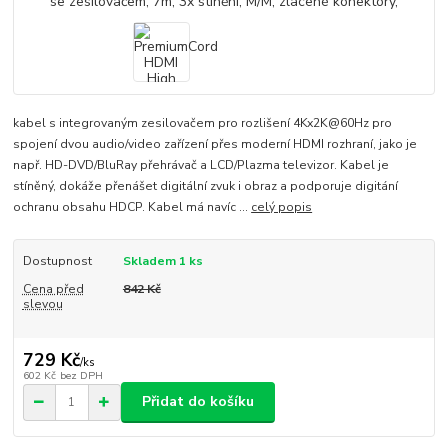
kabel s integrovaným zesilovačem pro rozlišení 4Kx2K@60Hz pro
spojení dvou audio/video zařízení přes moderní HDMI rozhraní, jako je
např. HD-DVD/BluRay přehrávač a LCD/Plazma televizor. Kabel je
stíněný, dokáže přenášet digitální zvuk i obraz a podporuje digitání
ochranu obsahu HDCP. Kabel má navíc ...
celý popis
Dostupnost
Skladem 1 ks
Cena před
842 Kč
slevou
729 Kč
/
ks
602 Kč
bez DPH
Přidat do košíku