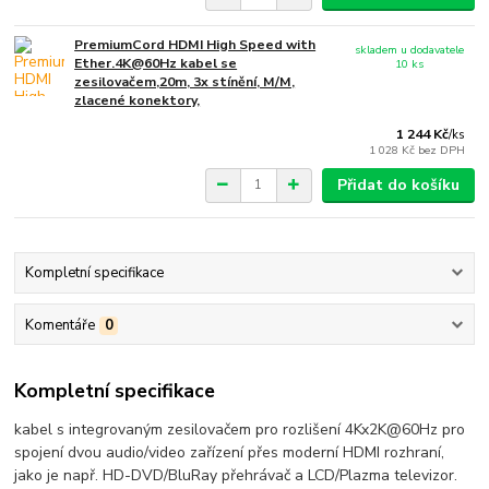
PremiumCord HDMI High Speed with
skladem u dodavatele
Ether.4K@60Hz kabel se
10 ks
zesilovačem,20m, 3x stínění, M/M,
zlacené konektory,
1 244 Kč
/
ks
1 028 Kč
bez DPH
Přidat do košíku
Kompletní specifikace
Komentáře
0
Kompletní specifikace
kabel s integrovaným zesilovačem pro rozlišení 4Kx2K@60Hz pro
spojení dvou audio/video zařízení přes moderní HDMI rozhraní,
jako je např. HD-DVD/BluRay přehrávač a LCD/Plazma televizor.