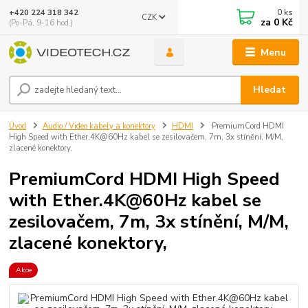
0
ks
+420 224 318 342
CZK
za
0 Kč
(Po-Pá, 9-16 hod.)
Menu
Hledat
Úvod
Audio / Video kabely a konektory
HDMI
PremiumCord HDMI
High Speed with Ether.4K@60Hz kabel se zesilovačem, 7m, 3x stínění, M/M,
zlacené konektory,
PremiumCord HDMI High Speed
with Ether.4K@60Hz kabel se
zesilovačem, 7m, 3x stínění, M/M,
zlacené konektory,
Akce