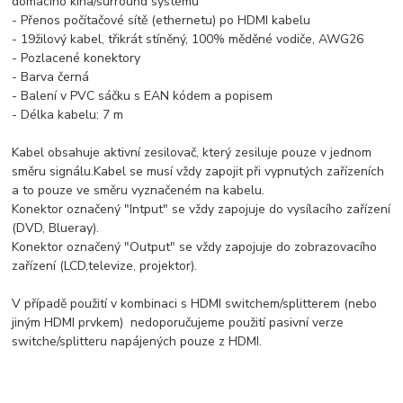
domácího kina/surround systému
- Přenos počítačové sítě (ethernetu) po HDMI kabelu
- 19žilový kabel, třikrát stíněný, 100% měděné vodiče, AWG26
- Pozlacené konektory
- Barva černá
- Balení v PVC sáčku s EAN kódem a popisem
- Délka kabelu: 7 m
Kabel obsahuje aktivní zesilovač, který zesiluje pouze v jednom
směru signálu.Kabel se musí vždy zapojit při vypnutých zařízeních
a to pouze ve směru vyznačeném na kabelu.
Konektor označený "Intput" se vždy zapojuje do vysílacího zařízení
(DVD, Blueray).
Konektor označený "Output" se vždy zapojuje do zobrazovacího
zařízení (LCD,televize, projektor).
V případě použití v kombinaci s HDMI switchem/splitterem (nebo
jiným HDMI prvkem) nedoporučujeme použití pasivní verze
switche/splitteru napájených pouze z HDMI.