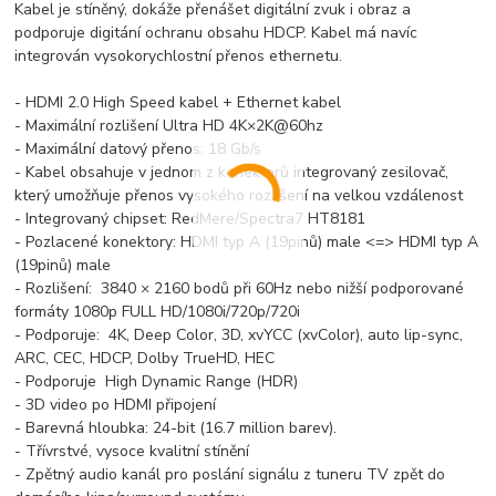
Kabel je stíněný, dokáže přenášet digitální zvuk i obraz a
podporuje digitání ochranu obsahu HDCP. Kabel má navíc
integrován vysokorychlostní přenos ethernetu.
- HDMI 2.0 High Speed kabel + Ethernet kabel
- Maximální rozlišení Ultra HD 4K×2K@60hz
- Maximální datový přenos: 18 Gb/s
- Kabel obsahuje v jednom z konektorů integrovaný zesilovač,
který umožňuje přenos vysokého rozlišení na velkou vzdálenost
- Integrovaný chipset: RedMere/Spectra7 HT8181
- Pozlacené konektory: HDMI typ A (19pinů) male <=> HDMI typ A
(19pinů) male
- Rozlišení: 3840 × 2160 bodů při 60Hz nebo nižší podporované
formáty 1080p FULL HD/1080i/720p/720i
- Podporuje: 4K, Deep Color, 3D, xvYCC (xvColor), auto lip-sync,
ARC, CEC, HDCP, Dolby TrueHD, HEC
- Podporuje High Dynamic Range (HDR)
- 3D video po HDMI připojení
- Barevná hloubka: 24-bit (16.7 million barev).
- Třívrstvé, vysoce kvalitní stínění
- Zpětný audio kanál pro poslání signálu z tuneru TV zpět do