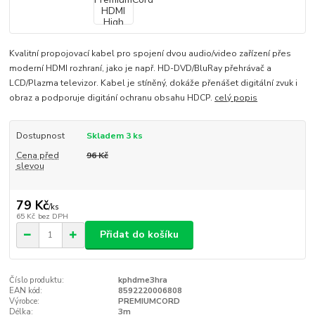
Kvalitní propojovací kabel pro spojení dvou audio/video zařízení přes
moderní HDMI rozhraní, jako je např. HD-DVD/BluRay přehrávač a
LCD/Plazma televizor. Kabel je stíněný, dokáže přenášet digitální zvuk i
obraz a podporuje digitání ochranu obsahu HDCP.
celý popis
Dostupnost
Skladem 3 ks
Cena před
96 Kč
slevou
79 Kč
/
ks
65 Kč
bez DPH
Přidat do košíku
Číslo produktu:
kphdme3hra
EAN kód:
8592220006808
Výrobce:
PREMIUMCORD
Délka:
3m