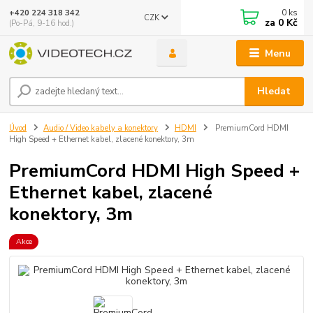
0
ks
+420 224 318 342
CZK
za
0 Kč
(Po-Pá, 9-16 hod.)
Menu
Hledat
Úvod
Audio / Video kabely a konektory
HDMI
PremiumCord HDMI
High Speed + Ethernet kabel, zlacené konektory, 3m
PremiumCord HDMI High Speed +
Ethernet kabel, zlacené
konektory, 3m
Akce