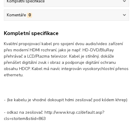
Kompletní specifikace
Komentáře
0
Kompletní specifikace
Kvalitní propojovací kabel pro spojení dvou audio/video zařízení
přes moderní HDMI rozhraní, jako je např. HD-DVD/BluRay
přehrávač a LCD/Plazma televizor. Kabel je stíněný, dokáže
přenášet digitální zvuk i obraz a podporuje digitání ochranu
obsahu HDCP. Kabel má navíc integrován vysokorychlostní přenos
ethernetu.
- (ke kabelu je vhodné dokoupit hdmi zesilovač pod kódem khrep)
- odkaz na zesilovač: http://www.krup.cz/default.asp?
cls=stoitem&stiid=863