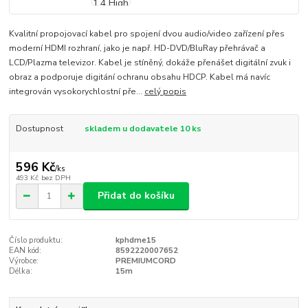
Kvalitní propojovací kabel pro spojení dvou audio/video zařízení přes
moderní HDMI rozhraní, jako je např. HD-DVD/BluRay přehrávač a
LCD/Plazma televizor. Kabel je stíněný, dokáže přenášet digitální zvuk i
obraz a podporuje digitání ochranu obsahu HDCP. Kabel má navíc
integrován vysokorychlostní pře...
celý popis
Dostupnost
skladem u dodavatele 10 ks
596 Kč
/
ks
493 Kč
bez DPH
Přidat do košíku
Číslo produktu:
kphdme15
EAN kód:
8592220007652
Výrobce:
PREMIUMCORD
Délka:
15m