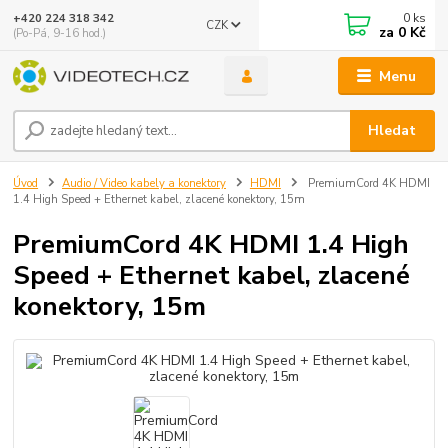
0
ks
+420 224 318 342
CZK
za
0 Kč
(Po-Pá, 9-16 hod.)
Menu
Hledat
Úvod
Audio / Video kabely a konektory
HDMI
PremiumCord 4K HDMI
1.4 High Speed + Ethernet kabel, zlacené konektory, 15m
PremiumCord 4K HDMI 1.4 High
Speed + Ethernet kabel, zlacené
konektory, 15m