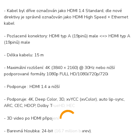
- Kabel byl dříve označován jako HDMI 1.4 Standard, dle nové
direktivy je správně označován jako HDMI High Speed + Ethernet
kabel
- Pozlacené konektory: HDMI typ A (19pinů) male <=> HDMI typ A
(19pinů) male
- Délka kabelu: 15 m
- Maximální rozlišení: 4K (3840 × 2160) @ 30Hz nebo nižší
podporované formáty 1080p FULL HD/1080i/720p/720i
- Podporuje : HDMI 1.4 a nižší
- Podporuje: 4K, Deep Color, 3D, xvYCC (xvColor), auto lip-sync,
ARC, CEC, HDCP, Dolby TrueHD, HEC
- 3D video po HDMI připojení
- Barevná hloubka: 24-bit (16.7 million barev).