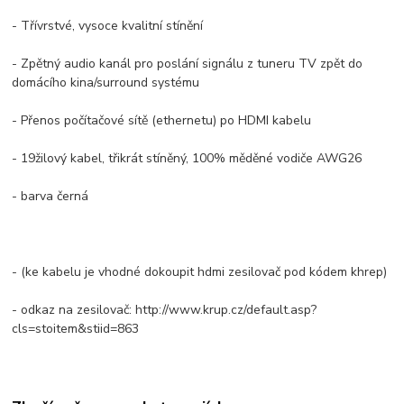
- Třívrstvé, vysoce kvalitní stínění
- Zpětný audio kanál pro poslání signálu z tuneru TV zpět do
domácího kina/surround systému
- Přenos počítačové sítě (ethernetu) po HDMI kabelu
- 19žilový kabel, třikrát stíněný, 100% měděné vodiče AWG26
- barva černá
- (ke kabelu je vhodné dokoupit hdmi zesilovač pod kódem khrep)
- odkaz na zesilovač: http://www.krup.cz/default.asp?
cls=stoitem&stiid=863