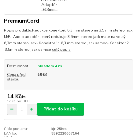
PremiumCord
Popis produktu:Redukce konektoru 6,3 mm stereo na 3,5 mm stereo jack
M/F.- Audio adaptér , který redukuje 3,5mm stereo jack male na velký
6,3mm stereo jack- Konektor 1: 6,3 mm stereo jack samec- Konektor 2:
3,5mm stereo jack samice
celý popis
Dostupnost
Skladem 4 ks
Cena před
15 Kč
slevou
14 Kč
/
ks
12 Kč
bez DPH
Přidat do košíku
Číslo produktu:
kjr-25hra
EAN kód:
8592220007164