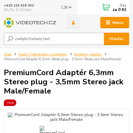
0
ks
+420 224 318 342
CZK
za
0 Kč
(Po-Pá, 9-16 hod.)
Menu
Hledat
Úvod
Audio / Video kabely a konektory
Konektory, redukce
PremiumCord Adaptér 6,3mm Stereo plug - 3,5mm Stereo jack Male/Female
PremiumCord Adaptér 6,3mm
Stereo plug - 3,5mm Stereo jack
Male/Female
Akce