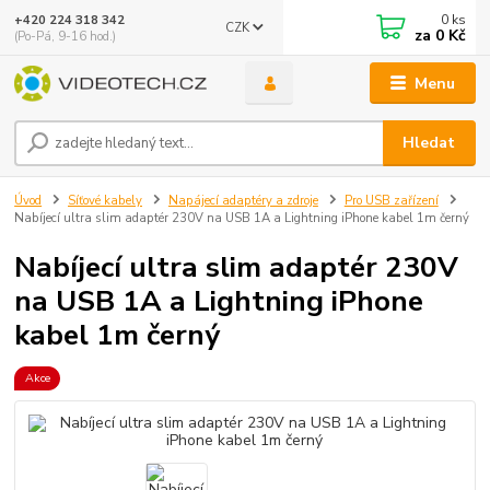
0
ks
+420 224 318 342
CZK
za
0 Kč
(Po-Pá, 9-16 hod.)
Menu
Hledat
Úvod
Síťové kabely
Napájecí adaptéry a zdroje
Pro USB zařízení
Nabíjecí ultra slim adaptér 230V na USB 1A a Lightning iPhone kabel 1m černý
Nabíjecí ultra slim adaptér 230V
na USB 1A a Lightning iPhone
kabel 1m černý
Akce