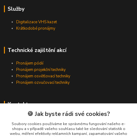
Služby
Digitalizace VHS kazet
Krátkodobé pronájmy
Technické zajištění akcí
Pronájem pódií
Pronájem projekční techniky
Pronájem osvětlovací techniky
Pronájem ozvučovací techniky
Kontakty
🍪 Jak byste rádi své cookies?
Zákaznická podpora
+420 224 318 342
Soubory cookies používáme ke správnému fungování našeho e-
shopu a v případě vašeho souhlasu také ke sledování statistik o
(Po-Pá, 9-16 hod.)
webu, měření efektivity reklamních kampaní, zapamatování vašeho