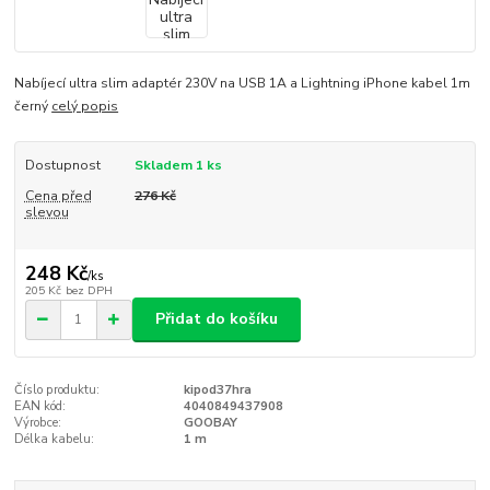
Nabíjecí ultra slim adaptér 230V na USB 1A a Lightning iPhone kabel 1m
černý
celý popis
Dostupnost
Skladem 1 ks
Cena před
276 Kč
slevou
248 Kč
/
ks
205 Kč
bez DPH
Přidat do košíku
Číslo produktu:
kipod37hra
EAN kód:
4040849437908
Výrobce:
GOOBAY
Délka kabelu:
1 m