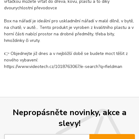
vrtačkou můžete vrtat do dřeva, kovu, plastu a to díky
dvourychlostní převodovce
Box na nářadí je ideální pro uskladnění nářadí v malé dílně, v bytě,
na chatě, v autě... Tento produkt je vyroben z kvalitního plastu a v
horní části nabízí prostor na drobné předměty, třeba bity,
hmoždinky či vruty.
👉 Objednejte již dnes a v nejbližší době se budete moct těšit z
nového vybavení:
https://www.videotech.cz/1018763067/e-search?q=fieldman
Nepropásněte novinky, akce a
slevy!