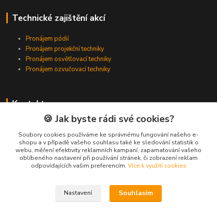
Technické zajištění akcí
Pronájem pódií
Pronájem projekční techniky
Pronájem osvětlovací techniky
Pronájem ozvučovací techniky
Kontakty
🍪 Jak byste rádi své cookies?
Zákaznická podpora
+420 224 318 342
Soubory cookies používáme ke správnému fungování našeho e-
shopu a v případě vašeho souhlasu také ke sledování statistik o
(Po-Pá, 9-16 hod.)
webu, měření efektivity reklamních kampaní, zapamatování vašeho
oblíbeného nastavení při používání stránek, či zobrazení reklam
info@videotech.cz
odpovídajících vašim preferencím.
Více k využití cookies
Souhlasím
Nastavení