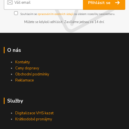
Přihlásit se
Souhlasím se
zpracováním osobních údajů
za účelem rozesílky newsletteru.
Můžete se kdykoli odhlásit. Zasíláme jednou za 14 dní.
O nás
Kontakty
Ceny dopravy
Obchodní podmínky
Reklamace
Služby
Digitalizace VHS kazet
Krátkodobé pronájmy