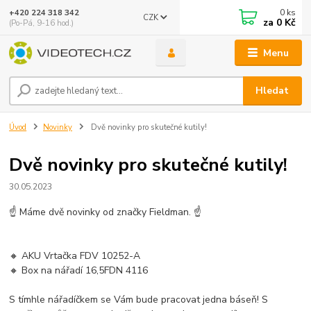
0
ks
+420 224 318 342
CZK
za
0 Kč
(Po-Pá, 9-16 hod.)
Menu
Hledat
Úvod
Novinky
Dvě novinky pro skutečné kutily!
Dvě novinky pro skutečné kutily!
30.05.2023
☝ Máme dvě novinky od značky Fieldman. ☝
🔸 AKU Vrtačka FDV 10252-A
🔸 Box na nářadí 16,5FDN 4116
S tímhle nářadíčkem se Vám bude pracovat jedna báseň! S