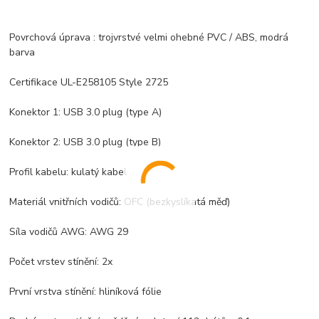
Povrchová úprava : trojvrstvé velmi ohebné PVC / ABS, modrá
barva
Certifikace UL-E258105 Style 2725
Konektor 1: USB 3.0 plug (type A)
Konektor 2: USB 3.0 plug (type B)
Profil kabelu: kulatý kabel
Materiál vnitřních vodičů: OFC (bezkyslíkatá měď)
Síla vodičů AWG: AWG 29
Počet vrstev stínění: 2x
První vrstva stínění: hliníková fólie