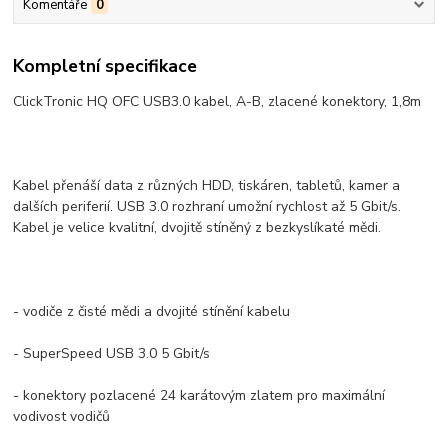
Komentáře
0
Kompletní specifikace
ClickTronic HQ OFC USB3.0 kabel, A-B, zlacené konektory, 1,8m
Kabel přenáší data z různých HDD, tiskáren, tabletů, kamer a
dalších periferií. USB 3.0 rozhraní umožní rychlost až 5 Gbit/s.
Kabel je velice kvalitní, dvojitě stíněný z bezkyslíkaté mědi.
- vodiče z čisté mědi a dvojité stínění kabelu
- SuperSpeed USB 3.0 5 Gbit/s
- konektory pozlacené 24 karátovým zlatem pro maximální
vodivost vodičů