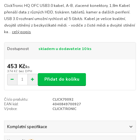
ClickTronic HQ OFC USB3.0 kabel, A-B, zlacené konektory, 1,8m Kabel
přenáší data z různých HDD, tiskáren, tabletů, kamer a dalších periferií.
USB 3.0 rozhraní umožní rychlost až 5 Gbit/s. Kabel je velice kvalitní,
dvojitě stíněný z bezkyslíkaté mědi. - vodiče z čisté mědi a dvojité stínění
ka...
celý popis
Dostupnost
skladem u dodavatele 10 ks
453 Kč
/
ks
374 Kč
bez DPH
Přidat do košíku
Číslo produktu:
CLICK70092
EAN kód:
4040849700927
Výrobce:
CLICKTRONIC
Kompletní specifikace