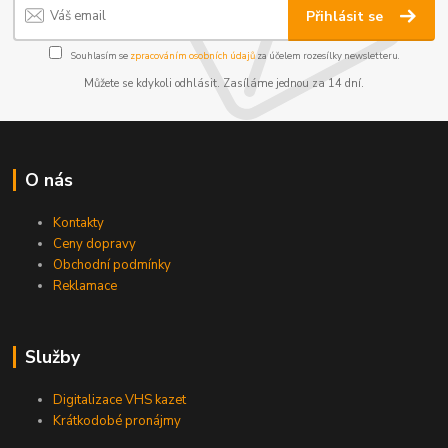
Přihlásit se
Souhlasím se
zpracováním osobních údajů
za účelem rozesílky newsletteru.
Můžete se kdykoli odhlásit. Zasíláme jednou za 14 dní.
O nás
Kontakty
Ceny dopravy
Obchodní podmínky
Reklamace
Služby
Digitalizace VHS kazet
Krátkodobé pronájmy