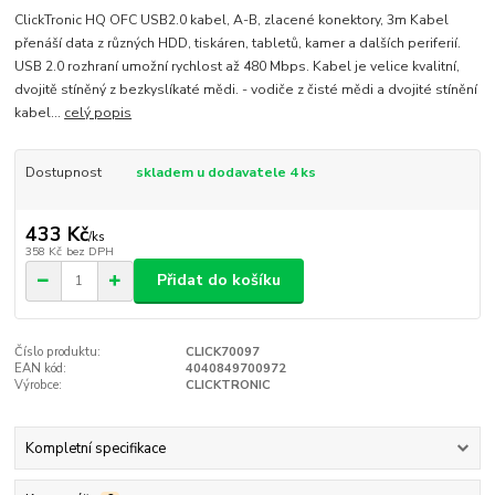
ClickTronic HQ OFC USB2.0 kabel, A-B, zlacené konektory, 3m Kabel
přenáší data z různých HDD, tiskáren, tabletů, kamer a dalších periferií.
USB 2.0 rozhraní umožní rychlost až 480 Mbps. Kabel je velice kvalitní,
dvojitě stíněný z bezkyslíkaté mědi. - vodiče z čisté mědi a dvojité stínění
kabel...
celý popis
Dostupnost
skladem u dodavatele 4 ks
433 Kč
/
ks
358 Kč
bez DPH
Přidat do košíku
Číslo produktu:
CLICK70097
EAN kód:
4040849700972
Výrobce:
CLICKTRONIC
Kompletní specifikace