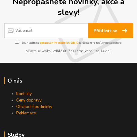
Nepropásněte novinky, akce a
slevy!
Přihlásit se
Souhlasím se
zpracováním osobních údajů
za účelem rozesílky newsletteru.
Můžete se kdykoli odhlásit. Zasíláme jednou za 14 dní.
O nás
Kontakty
Ceny dopravy
Obchodní podmínky
Reklamace
Služby