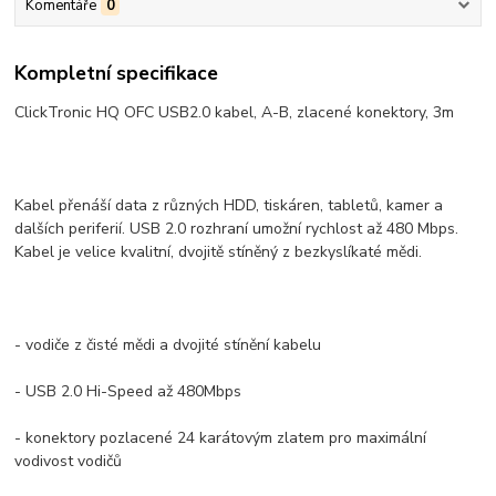
Komentáře
0
Kompletní specifikace
ClickTronic HQ OFC USB2.0 kabel, A-B, zlacené konektory, 3m
Kabel přenáší data z různých HDD, tiskáren, tabletů, kamer a
dalších periferií. USB 2.0 rozhraní umožní rychlost až 480 Mbps.
Kabel je velice kvalitní, dvojitě stíněný z bezkyslíkaté mědi.
- vodiče z čisté mědi a dvojité stínění kabelu
- USB 2.0 Hi-Speed až 480Mbps
- konektory pozlacené 24 karátovým zlatem pro maximální
vodivost vodičů