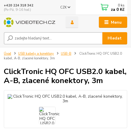
0
ks
+420 224 318 342
CZK
za
0 Kč
(Po-Pá, 9-16 hod.)
Menu
Hledat
Úvod
USB kabely a konektory
USB-B
ClickTronic HQ OFC USB2.0
kabel, A-B, zlacené konektory, 3m
ClickTronic HQ OFC USB2.0 kabel,
A-B, zlacené konektory, 3m