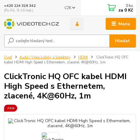
0
ks
+420 224 318 342
CZK
za
0 Kč
(Po-Pá, 9-16 hod.)
Menu
Hledat
Úvod
Audio / Video kabely a konektory
HDMI
ClickTronic HQ OFC
kabel HDMI High Speed s Ethernetem, zlacené, 4K@60Hz, 1m
ClickTronic HQ OFC kabel HDMI
High Speed s Ethernetem,
zlacené, 4K@60Hz, 1m
Akce