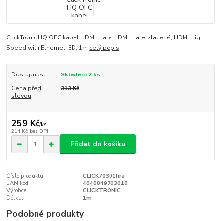
ClickTronic HQ OFC kabel HDMI male HDMI male, zlacené, HDMI High
Speed with Ethernet, 3D, 1m
celý popis
Dostupnost
Skladem 2 ks
Cena před
313 Kč
slevou
259 Kč
/
ks
214 Kč
bez DPH
Přidat do košíku
Číslo produktu:
CLICK70301hra
EAN kód:
4040849703010
Výrobce:
CLICKTRONIC
Délka:
1m
Podobné produkty