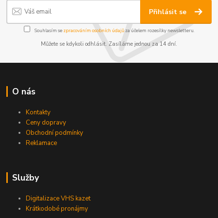
Přihlásit se
Souhlasím se
zpracováním osobních údajů
za účelem rozesílky newsletteru.
Můžete se kdykoli odhlásit. Zasíláme jednou za 14 dní.
O nás
Kontakty
Ceny dopravy
Obchodní podmínky
Reklamace
Služby
Digitalizace VHS kazet
Krátkodobé pronájmy