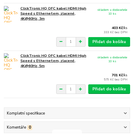
ClickTronic HQ OFC kabel HDMI High
skladem u dodavatele
Speed s Ethernetem, zlacené,
10 ks
4K@60Hz, 3m
403 Kč
/
ks
333 Kč
bez DPH
Přidat do košíku
ClickTronic HQ OFC kabel HDMI High
skladem u dodavatele
Speed s Ethernetem, zlacené,
10 ks
4K@60Hz, 5m
701 Kč
/
ks
579 Kč
bez DPH
Přidat do košíku
Kompletní specifikace
Komentáře
0