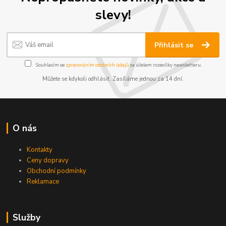
slevy!
Přihlásit se
Souhlasím se
zpracováním osobních údajů
za účelem rozesílky newsletteru.
Můžete se kdykoli odhlásit. Zasíláme jednou za 14 dní.
O nás
Kontakty
Ceny dopravy
Obchodní podmínky
Reklamace
Služby