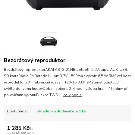
Bezdrátový reproduktor
Bezdrátový reproduktorAKAI ABTS-21HBluetooth 5.0Vstupy: AUX, USB,
SD kartaRádio FMBaterie Li-Ion: 3,7V, 1500mAhVýkon: 6,5 W RMSVelikost
reproduktoru 3"Frekvenční rozsah: 120-15 000HzMateriál plastLED
světlo do rytmu hudbyDoba nabíjení: 2-4 hodinyDoba hraní: 4 hodiny při
polovičním výkonuFunkce TWS: ...
celý popis
Dostupnost
skladem u dodavatele 1 ks
1 285 Kč
/
ks
1 062 Kč
bez DPH