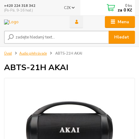
0
ks
+420 224 318 342
CZK
za
0 Kč
(Po-Pá, 9-16 hod.)
Menu
Hledat
Úvod
Audio přehrávače
ABTS-21H AKAI
ABTS-21H AKAI