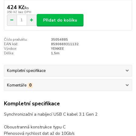
424 Kč
/
ks
350 Kč
bez DPH
Přidat do košíku
Číslo produktu:
35054885
EAN kód:
8590669311132
Výrobce:
YENKEE
Délka:
1,5m
Kompletní specifikace
Komentáře
0
Kompletní specifikace
Synchronizační a nabíjecí USB C kabel 3.1 Gen 2
Oboustranná konstrukce typu C
Přenosová rychlost dat až do 10Gb/s