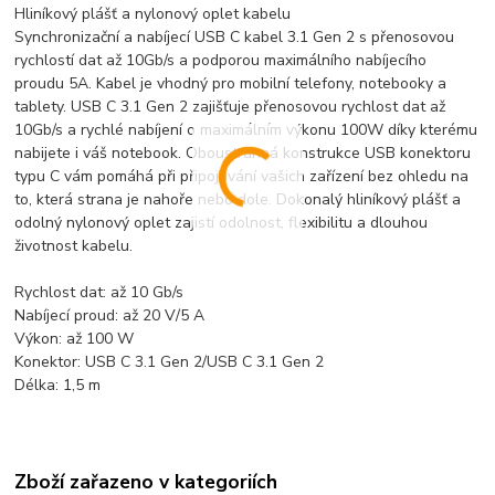
Hliníkový plášť a nylonový oplet kabelu
Synchronizační a nabíjecí USB C kabel 3.1 Gen 2 s přenosovou
rychlostí dat až 10Gb/s a podporou maximálního nabíjecího
proudu 5A. Kabel je vhodný pro mobilní telefony, notebooky a
tablety. USB C 3.1 Gen 2 zajišťuje přenosovou rychlost dat až
10Gb/s a rychlé nabíjení o maximálním výkonu 100W díky kterému
nabijete i váš notebook. Oboustranná konstrukce USB konektoru
typu C vám pomáhá při připojování vašich zařízení bez ohledu na
to, která strana je nahoře nebo dole. Dokonalý hliníkový plášť a
odolný nylonový oplet zajistí odolnost, flexibilitu a dlouhou
životnost kabelu.
Rychlost dat: až 10 Gb/s
Nabíjecí proud: až 20 V/5 A
Výkon: až 100 W
Konektor: USB C 3.1 Gen 2/USB C 3.1 Gen 2
Délka: 1,5 m
Zboží zařazeno v kategoriích