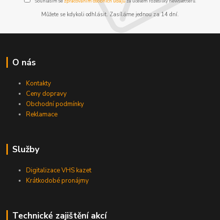
Souhlasím se
zpracováním osobních údajů
za účelem rozesílky newsletteru.
Můžete se kdykoli odhlásit. Zasíláme jednou za 14 dní.
O nás
Kontakty
Ceny dopravy
Obchodní podmínky
Reklamace
Služby
Digitalizace VHS kazet
Krátkodobé pronájmy
Technické zajištění akcí