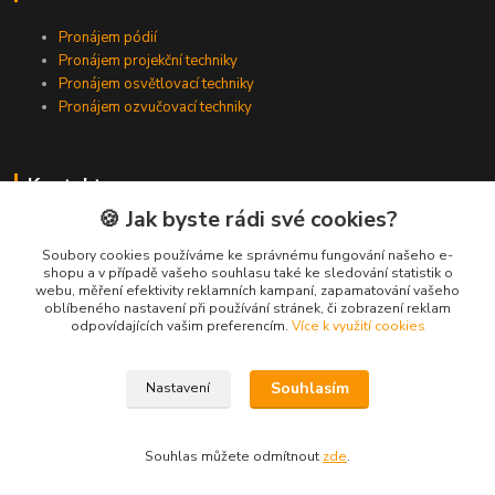
Pronájem pódií
Pronájem projekční techniky
Pronájem osvětlovací techniky
Pronájem ozvučovací techniky
Kontakty
🍪 Jak byste rádi své cookies?
Zákaznická podpora
+420 224 318 342
Soubory cookies používáme ke správnému fungování našeho e-
shopu a v případě vašeho souhlasu také ke sledování statistik o
(Po-Pá, 9-16 hod.)
webu, měření efektivity reklamních kampaní, zapamatování vašeho
oblíbeného nastavení při používání stránek, či zobrazení reklam
info@videotech.cz
odpovídajících vašim preferencím.
Více k využití cookies
Souhlasím
Nastavení
Souhlas můžete odmítnout
zde
.
Vytvořeno na
Eshop-rychle.cz