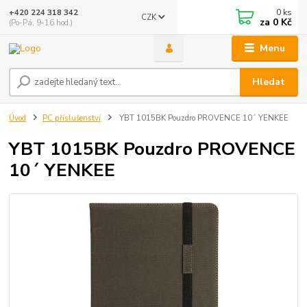
0
ks
+420 224 318 342
CZK
za
0 Kč
(Po-Pá, 9-16 hod.)
Menu
Hledat
Úvod
PC příslušenství
YBT 1015BK Pouzdro PROVENCE 10´ YENKEE
YBT 1015BK Pouzdro PROVENCE
10´ YENKEE