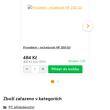
Pronájem - notebook HP 250 G3
Pronájem - 
14AST
484 Kč
1 452 Kč
Skladem 100
400 Kč
bez DPH
1 200 Kč
bez
Přidat do košíku
Zboží zařazeno v kategoriích
PC příslušenství