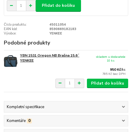
Přidat do košíku
Číslo produktu:
45011054
EAN kód:
8590669182183
Výrobce:
YENKEE
Podobné produkty
YBN 1531 Oregon NB Brašna 15.6´
skladem u dodavatele
YENKEE
10 ks
950 Kč
/
ks
785 Kč
bez DPH
Přidat do košíku
Kompletní specifikace
Komentáře
0