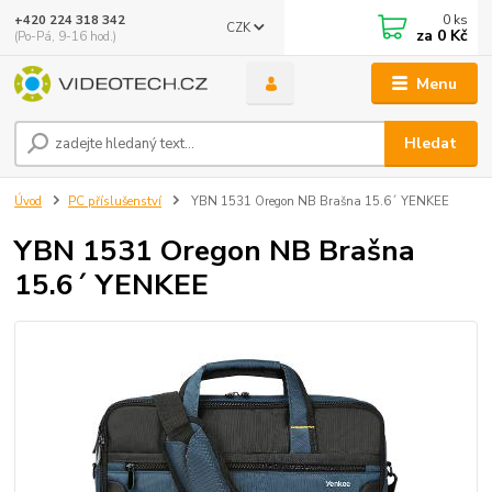
0
ks
+420 224 318 342
CZK
za
0 Kč
(Po-Pá, 9-16 hod.)
Menu
Hledat
Úvod
PC příslušenství
YBN 1531 Oregon NB Brašna 15.6´ YENKEE
YBN 1531 Oregon NB Brašna
15.6´ YENKEE