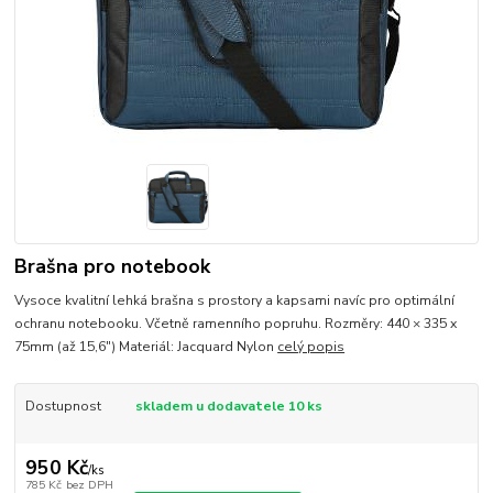
Brašna pro notebook
Vysoce kvalitní lehká brašna s prostory a kapsami navíc pro optimální
ochranu notebooku. Včetně ramenního popruhu. Rozměry: 440 × 335 x
75mm (až 15,6") Materiál: Jacquard Nylon
celý popis
Dostupnost
skladem u dodavatele 10 ks
950 Kč
/
ks
785 Kč
bez DPH