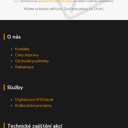
Souhlasím se
zpracováním osobních údajů
za účelem rozesílky newsletteru.
Můžete se kdykoli odhlásit. Zasíláme jednou za 14 dní.
O nás
Kontakty
Ceny dopravy
Obchodní podmínky
Reklamace
Služby
Digitalizace VHS kazet
Krátkodobé pronájmy
Technické zajištění akcí