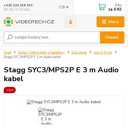
0
ks
+420 224 318 342
CZK
za
0 Kč
(Po-Pá, 9-16 hod.)
Menu
Hledat
Úvod
Audio / Video kabely a konektory
Jack stereo
Jack 6,5mm
Stagg SYC3/MPS2P E 3 m Audio kabel
Stagg SYC3/MPS2P E 3 m Audio
kabel
Akce