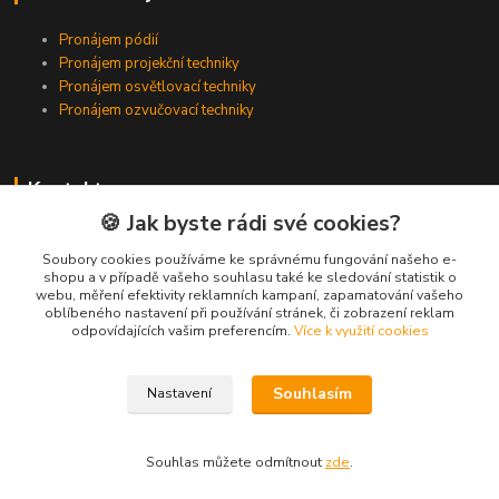
Pronájem pódií
Pronájem projekční techniky
Pronájem osvětlovací techniky
Pronájem ozvučovací techniky
Kontakty
🍪 Jak byste rádi své cookies?
Zákaznická podpora
+420 224 318 342
Soubory cookies používáme ke správnému fungování našeho e-
shopu a v případě vašeho souhlasu také ke sledování statistik o
(Po-Pá, 9-16 hod.)
webu, měření efektivity reklamních kampaní, zapamatování vašeho
oblíbeného nastavení při používání stránek, či zobrazení reklam
info@videotech.cz
odpovídajících vašim preferencím.
Více k využití cookies
Souhlasím
Nastavení
Souhlas můžete odmítnout
zde
.
Vytvořeno na
Eshop-rychle.cz