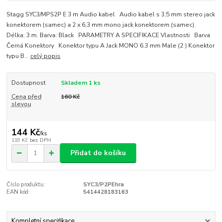
Stagg SYC3/MPS2P E 3 m Audio kabel Audio kabel s 3,5 mm stereo jack
konektorem (samec) a 2 x 6,3 mm mono jack konektorem (samec).
Délka: 3 m. Barva: Black PARAMETRY A SPECIFIKACE Vlastnosti Barva
Černá Konektory Konektor typu A Jack MONO 6,3 mm Male (2 ) Konektor
typu B...
celý popis
Dostupnost
Skladem 1 ks
Cena před
160 Kč
slevou
144 Kč
/
ks
119 Kč
bez DPH
Přidat do košíku
Číslo produktu:
SYC3/P2PEhra
EAN kód:
5414428183163
Kompletní specifikace