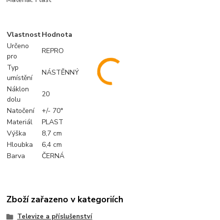
Vlastnost
Hodnota
Určeno
REPRO
pro
Typ
NÁSTĚNNÝ
umístění
Náklon
20
dolu
Natočení
+/- 70°
Materiál
PLAST
Výška
8,7 cm
Hloubka
6,4 cm
Barva
ČERNÁ
Zboží zařazeno v kategoriích
Televize a příslušenství