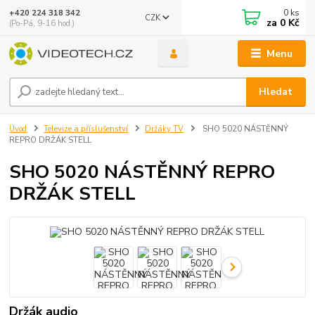
0
ks
+420 224 318 342
CZK
za
0 Kč
(Po-Pá, 9-16 hod.)
Menu
Hledat
Úvod
Televize a příslušenství
Držáky TV
SHO 5020 NÁSTĚNNÝ
REPRO DRŽÁK STELL
SHO 5020 NÁSTĚNNÝ REPRO
DRŽÁK STELL
Držák audio