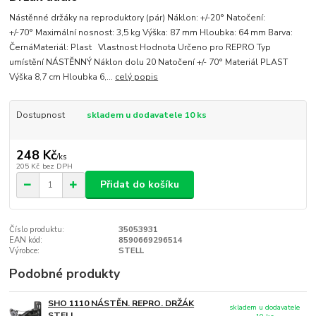
Nástěnné držáky na reproduktory (pár) Náklon: +/-20° Natočení:
+/-70° Maximální nosnost: 3,5 kg Výška: 87 mm Hloubka: 64 mm Barva:
ČernáMateriál: Plast Vlastnost Hodnota Určeno pro REPRO Typ
umístění NÁSTĚNNÝ Náklon dolu 20 Natočení +/- 70° Materiál PLAST
Výška 8,7 cm Hloubka 6,...
celý popis
Dostupnost
skladem u dodavatele 10 ks
248 Kč
/
ks
205 Kč
bez DPH
Přidat do košíku
Číslo produktu:
35053931
EAN kód:
8590669296514
Výrobce:
STELL
Podobné produkty
SHO 1110 NÁSTĚN. REPRO. DRŽÁK
skladem u dodavatele
STELL