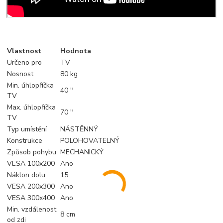
Vlastnost
Hodnota
Určeno pro
TV
Nosnost
80 kg
Min. úhlopříčka
40 "
TV
Max. úhlopříčka
70 "
TV
Typ umístění
NÁSTĚNNÝ
Konstrukce
POLOHOVATELNÝ
Způsob pohybu
MECHANICKÝ
VESA 100x200
Ano
Náklon dolu
15
VESA 200x300
Ano
VESA 300x400
Ano
Min. vzdálenost
8 cm
od zdi