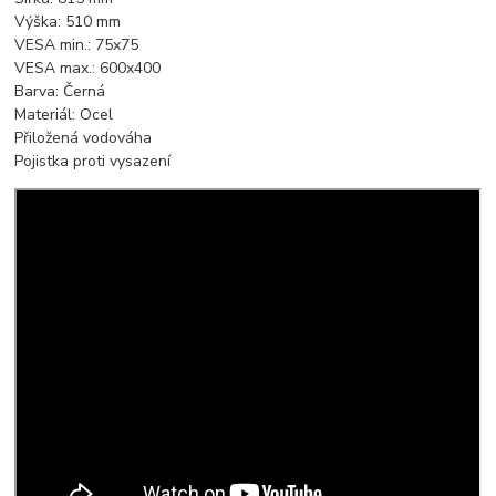
Výška: 510 mm
VESA min.: 75x75
VESA max.: 600x400
Barva: Černá
Materiál: Ocel
Přiložená vodováha
Pojistka proti vysazení