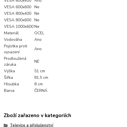
VESA 600x400
Ano
VESA 600x600
Ne
VESA 800x400
Ne
VESA 800x600
Ne
VESA 1000x600
Ne
Materiál
OCEL
Vodováha
Ano
Pojistka proti
Ano
vysazení
Prodloužená
NE
záruka
Výška
51 cm
Šířka
81,5 cm
Hloubka
8 cm
Barva
ČERNÁ
Zboží zařazeno v kategoriích
Televize a příslušenství