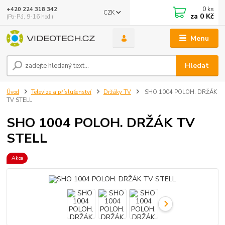
0
ks
+420 224 318 342
CZK
za
0 Kč
(Po-Pá, 9-16 hod.)
Menu
Hledat
Úvod
Televize a příslušenství
Držáky TV
SHO 1004 POLOH. DRŽÁK
TV STELL
SHO 1004 POLOH. DRŽÁK TV
STELL
Akce