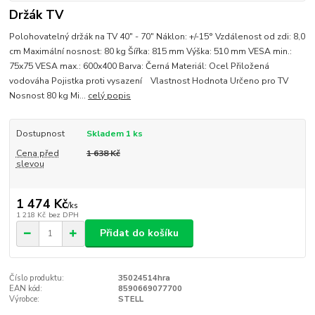
Držák TV
Polohovatelný držák na TV 40" - 70" Náklon: +/-15° Vzdálenost od zdi: 8,0
cm Maximální nosnost: 80 kg Šířka: 815 mm Výška: 510 mm VESA min.:
75x75 VESA max.: 600x400 Barva: Černá Materiál: Ocel Přiložená
vodováha Pojistka proti vysazení Vlastnost Hodnota Určeno pro TV
Nosnost 80 kg Mi...
celý popis
Dostupnost
Skladem 1 ks
Cena před
1 638 Kč
slevou
1 474 Kč
/
ks
1 218 Kč
bez DPH
Přidat do košíku
Číslo produktu:
35024514hra
EAN kód:
8590669077700
Výrobce:
STELL